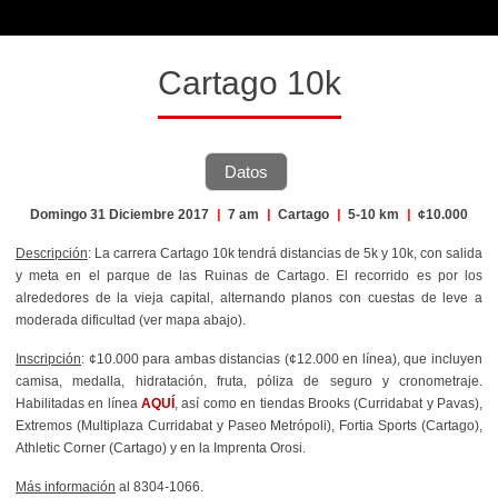
Cartago 10k
Datos
Domingo 31 Diciembre 2017
|
7 am
|
Cartago
|
5-10 km
|
¢10.000
Descripción
: La carrera Cartago 10k tendrá distancias de 5k y 10k, con salida
y meta en el parque de las Ruinas de Cartago. El recorrido es por los
alrededores de la vieja capital, alternando planos con cuestas de leve a
moderada dificultad (ver mapa abajo).
Inscripción
: ¢10.000 para ambas distancias (¢12.000 en línea), que incluyen
camisa, medalla, hidratación, fruta, póliza de seguro y cronometraje.
Habilitadas en línea
AQUÍ
, así como en tiendas Brooks (Curridabat y Pavas),
Extremos (Multiplaza Curridabat y Paseo Metrópoli), Fortia Sports (Cartago),
Athletic Corner (Cartago) y en la Imprenta Orosi.
Más información
al 8304-1066.