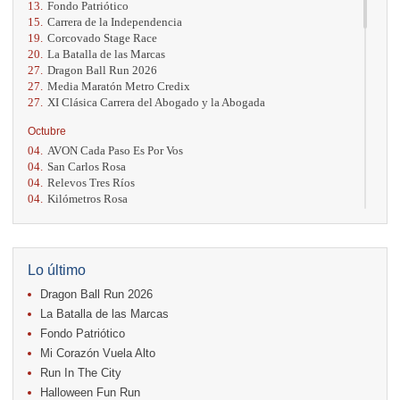
13.
Fondo Patriótico
15.
Carrera de la Independencia
19.
Corcovado Stage Race
20.
La Batalla de las Marcas
27.
Dragon Ball Run 2026
27.
Media Maratón Metro Credix
27.
XI Clásica Carrera del Abogado y la Abogada
Octubre
04.
AVON Cada Paso Es Por Vos
04.
San Carlos Rosa
04.
Relevos Tres Ríos
04.
Kilómetros Rosa
11.
Run In The City
17.
Caribe Paradise Run
18.
Casa Turire Trail Run
18.
Warriors Run Circuit
Lo último
18.
Samsung Jacó Beach Half Marathon 2026
Dragon Ball Run 2026
25.
KRun by Under Armour
25.
Run Alajuela
La Batalla de las Marcas
31.
Halloween Fun Run
Fondo Patriótico
Mi Corazón Vuela Alto
Noviembre
Run In The City
08.
Lindora Run
15.
Entre Pan y Rosas
Halloween Fun Run