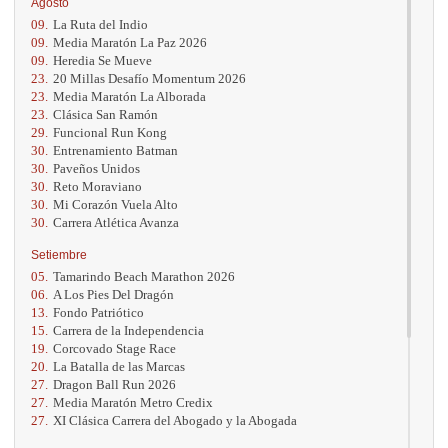
Agosto
09.
La Ruta del Indio
09.
Media Maratón La Paz 2026
09.
Heredia Se Mueve
23.
20 Millas Desafío Momentum 2026
23.
Media Maratón La Alborada
23.
Clásica San Ramón
29.
Funcional Run Kong
30.
Entrenamiento Batman
30.
Paveños Unidos
30.
Reto Moraviano
30.
Mi Corazón Vuela Alto
30.
Carrera Atlética Avanza
Setiembre
05.
Tamarindo Beach Marathon 2026
06.
A Los Pies Del Dragón
13.
Fondo Patriótico
15.
Carrera de la Independencia
19.
Corcovado Stage Race
20.
La Batalla de las Marcas
27.
Dragon Ball Run 2026
27.
Media Maratón Metro Credix
27.
XI Clásica Carrera del Abogado y la Abogada