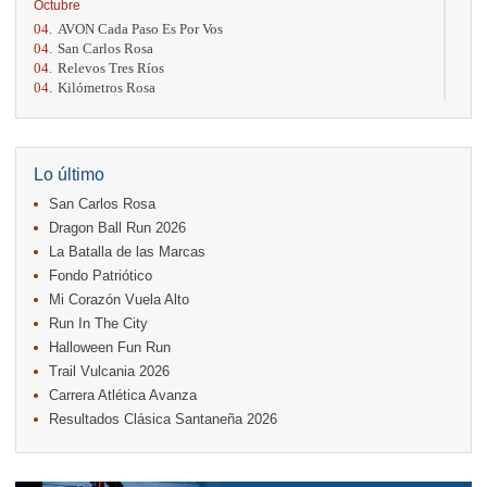
Octubre
04.
AVON Cada Paso Es Por Vos
04.
San Carlos Rosa
04.
Relevos Tres Ríos
04.
Kilómetros Rosa
11.
Run In The City
17.
Caribe Paradise Run
18.
Casa Turire Trail Run
18.
Warriors Run Circuit
Lo último
18.
Samsung Jacó Beach Half Marathon 2026
San Carlos Rosa
25.
KRun by Under Armour
25.
Run Alajuela
Dragon Ball Run 2026
31.
Halloween Fun Run
La Batalla de las Marcas
Fondo Patriótico
Noviembre
Mi Corazón Vuela Alto
08.
Lindora Run
15.
Entre Pan y Rosas
Run In The City
Halloween Fun Run
Diciembre
Trail Vulcania 2026
06.
Trail Vulcania 2026
Carrera Atlética Avanza
12.
Media Maratón Puntarenas 2026
Resultados Clásica Santaneña 2026
Carreras anteriores