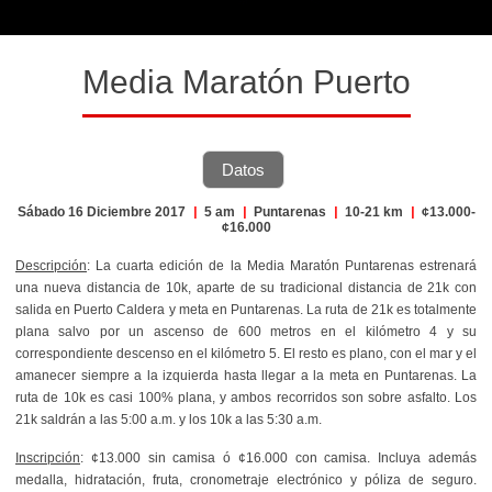
Media Maratón Puerto
Datos
Sábado 16 Diciembre 2017
|
5 am
|
Puntarenas
|
10-21 km
|
¢13.000-
¢16.000
Descripción
:
La cuarta edición de la Media Maratón Puntarenas estrenará
una nueva distancia de 10k, aparte de su tradicional distancia de 21k con
salida en Puerto Caldera y meta en Puntarenas. La ruta de 21k es totalmente
plana salvo por un ascenso de 600 metros en el kilómetro 4 y su
correspondiente descenso en el kilómetro 5. El resto es plano, con el mar y el
amanecer siempre a la izquierda hasta llegar a la meta en Puntarenas. La
ruta de 10k es casi 100% plana, y ambos recorridos son sobre asfalto. Los
21k saldrán a las 5:00 a.m. y los 10k a las 5:30 a.m.
Inscripción
: ¢13.000 sin camisa ó ¢16.000 con camisa. Incluya además
medalla, hidratación, fruta, cronometraje electrónico y póliza de seguro.