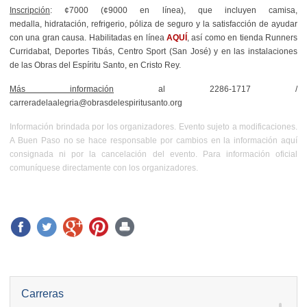
Inscripción
: ¢7000 (¢9000 en línea), que incluyen camisa,
medalla,
hidratación, refrigerio, póliza de seguro y la satisfacción de ayudar
con una gran causa. Habilitadas en línea
AQUÍ
, así como en tienda Runners
Curridabat, Deportes Tibás, Centro Sport (San José) y en las instalaciones
de las Obras del Espíritu Santo, en Cristo Rey.
Más información
al 2286-1717 /
carreradelaalegria@obrasdelespiritusanto.org
Información brindada por los organizadores. Evento sujeto a modificaciones.
A Buen Paso no se hace responsable por cambios en la información aquí
consignada ni por la cancelación del evento. Para información oficial
comuníquese directamente con los organizadores.
Carreras