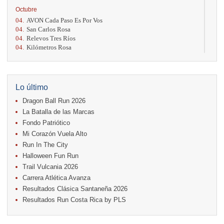
Octubre
04.
AVON Cada Paso Es Por Vos
04.
San Carlos Rosa
04.
Relevos Tres Ríos
04.
Kilómetros Rosa
11.
Run In The City
17.
Caribe Paradise Run
18.
Casa Turire Trail Run
18.
Warriors Run Circuit
Lo último
18.
Samsung Jacó Beach Half Marathon 2026
Dragon Ball Run 2026
25.
KRun by Under Armour
25.
Run Alajuela
La Batalla de las Marcas
31.
Halloween Fun Run
Fondo Patriótico
Mi Corazón Vuela Alto
Noviembre
Run In The City
08.
Lindora Run
15.
Entre Pan y Rosas
Halloween Fun Run
Trail Vulcania 2026
Diciembre
Carrera Atlética Avanza
06.
Trail Vulcania 2026
Resultados Clásica Santaneña 2026
12.
Media Maratón Puntarenas 2026
Resultados Run Costa Rica by PLS
Carreras anteriores