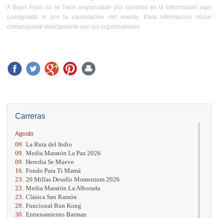
A Buen Paso no se hace responsable por cambios en la información aquí
consignada ni por la cancelación del evento. Para información oficial
comuníquese directamente con los organizadores.
Carreras
Agosto
09.
La Ruta del Indio
09.
Media Maratón La Paz 2026
09.
Heredia Se Mueve
16.
Fondo Para Ti Mamá
23.
20 Millas Desafío Momentum 2026
23.
Media Maratón La Alborada
23.
Clásica San Ramón
29.
Funcional Run Kong
30.
Entrenamiento Batman