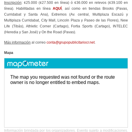
Inscripción
: ¢25.000 (¢27.500 en línea) ó ¢36.000 en relevos (¢39.100 en
línea). Habilitadas en línea
AQUÍ
, así como en tiendas Brooks (Pavas,
Curridabat y Santa Ana), Extremos (Av. central, Multiplaza Escazú y
Multiplaza Curridabat, City Mall, Lincoln Plaza y Paseo de las Flores), New
Life (Tibás), Athletic Corner (Cartago), Fortia Sports (Cartago), INTELEC
(Heredia y San José) y On the Road (Pavas).
Más información
al correo
conta@grupopublicitariocr.net
.
Mapa
Información brindada por los organizadores. Evento sujeto a modificaciones.