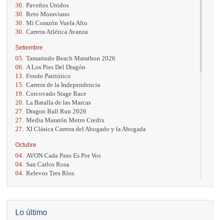
30.
Paveños Unidos
30.
Reto Moraviano
30.
Mi Corazón Vuela Alto
30.
Carrera Atlética Avanza
Setiembre
05.
Tamarindo Beach Marathon 2026
06.
A Los Pies Del Dragón
13.
Fondo Patriótico
15.
Carrera de la Independencia
19.
Corcovado Stage Race
20.
La Batalla de las Marcas
27.
Dragon Ball Run 2026
27.
Media Maratón Metro Credix
27.
XI Clásica Carrera del Abogado y la Abogada
Octubre
04.
AVON Cada Paso Es Por Vos
04.
San Carlos Rosa
04.
Relevos Tres Ríos
04.
Kilómetros Rosa
11.
Run In The City
17.
Caribe Paradise Run
18.
Casa Turire Trail Run
Lo último
18.
Warriors Run Circuit