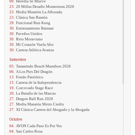
09.
Heredia Se Mueve
23.
20 Millas Desafío Momentum 2026
23.
Media Maratón La Alborada
23.
Clásica San Ramón
29.
Funcional Run Kong
30.
Entrenamiento Batman
30.
Paveños Unidos
30.
Reto Moraviano
30.
Mi Corazón Vuela Alto
30.
Carrera Atlética Avanza
Setiembre
05.
Tamarindo Beach Marathon 2026
06.
A Los Pies Del Dragón
13.
Fondo Patriótico
15.
Carrera de la Independencia
19.
Corcovado Stage Race
20.
La Batalla de las Marcas
27.
Dragon Ball Run 2026
27.
Media Maratón Metro Credix
27.
XI Clásica Carrera del Abogado y la Abogada
Octubre
04.
AVON Cada Paso Es Por Vos
04.
San Carlos Rosa