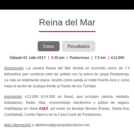
Reina del Mar
Datos
Resultados
Sábado 01 Julio 2017
|
3:30 pm
|
Puntarenas
|
7.5 km
|
¢12.000
Descripción
: La carrera Reina del Mar tendrá un recorrido único de 7.5
kilómetros que combina calle de asfalto con la arena de playa Puntarenas.
La ruta es totalmente plana; tendrá como salida el hotel Puerto Azul y como
meta el sector de la playa frente al Paseo de los Turistas.
Inscripción
: ¢12.000 (¢14.000 en línea), que incluyen camisa, medalla,
hidratación, frutas, rifas, cronometraje electrónico y póliza de seguro.
Habilitadas en línea
AQUÍ
, así como en tiendas Brooks (Pavas, Santa Ana,
Curridabat), Centro Sport y en la Casa Cural de Puntarenas.
Más información
a atletismo@grupopublicitariocr.net.