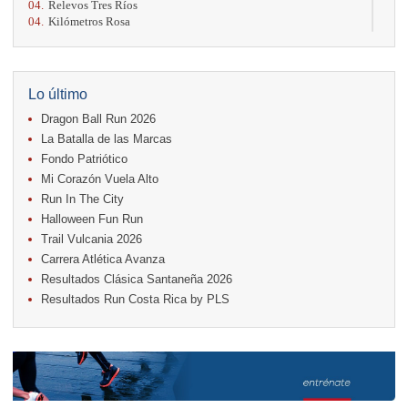
04.
Relevos Tres Ríos
04.
Kilómetros Rosa
11.
Run In The City
17.
Caribe Paradise Run
18.
Casa Turire Trail Run
18.
Warriors Run Circuit
Lo último
18.
Samsung Jacó Beach Half Marathon 2026
Dragon Ball Run 2026
25.
KRun by Under Armour
25.
Run Alajuela
La Batalla de las Marcas
31.
Halloween Fun Run
Fondo Patriótico
Mi Corazón Vuela Alto
Noviembre
Run In The City
08.
Lindora Run
15.
Entre Pan y Rosas
Halloween Fun Run
Trail Vulcania 2026
Diciembre
Carrera Atlética Avanza
06.
Trail Vulcania 2026
Resultados Clásica Santaneña 2026
12.
Media Maratón Puntarenas 2026
Resultados Run Costa Rica by PLS
Carreras anteriores