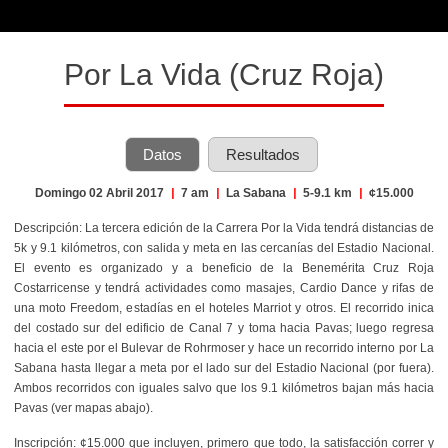
Por La Vida (Cruz Roja)
Datos
Resultados
Domingo 02 Abril 2017
|
7 am
|
La Sabana
|
5-9.1 km
|
¢15.000
Descripción: La tercera edición de la Carrera Por la Vida tendrá distancias de
5k y 9.1 kilómetros, con salida y meta en las cercanías del Estadio Nacional.
El evento es organizado y a beneficio de la Benemérita Cruz Roja
Costarricense y tendrá actividades como masajes, Cardio Dance y rifas de
una moto Freedom, estadías en el hoteles Marriot y otros. El recorrido inica
del costado sur del edificio de Canal 7 y toma hacia Pavas; luego regresa
hacia el este por el Bulevar de Rohrmoser y hace un recorrido interno por La
Sabana hasta llegar a meta por el lado sur del Estadio Nacional (por fuera).
Ambos recorridos con iguales salvo que los 9.1 kilómetros bajan más hacia
Pavas (ver mapas abajo).
Inscripción
: ¢15.000 que incluyen, primero que todo, la satisfacción correr y