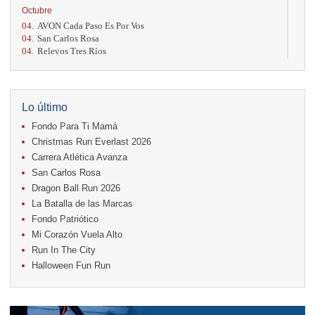
Octubre
04.
AVON Cada Paso Es Por Vos
04.
San Carlos Rosa
04.
Relevos Tres Ríos
04.
Kilómetros Rosa
11.
Run In The City
17.
Caribe Paradise Run
18.
Casa Turire Trail Run
Lo último
18.
Warriors Run Circuit
Fondo Para Ti Mamá
18.
Samsung Jacó Beach Half Marathon 2026
25.
KRun by Under Armour
Christmas Run Everlast 2026
25.
Run Alajuela
Carrera Atlética Avanza
31.
Halloween Fun Run
San Carlos Rosa
Noviembre
Dragon Ball Run 2026
08.
Lindora Run
La Batalla de las Marcas
15.
Entre Pan y Rosas
Fondo Patriótico
Mi Corazón Vuela Alto
Diciembre
Run In The City
06.
Trail Vulcania 2026
Halloween Fun Run
12.
Media Maratón Puntarenas 2026
13.
Christmas Run Everlast 2026
Carreras anteriores