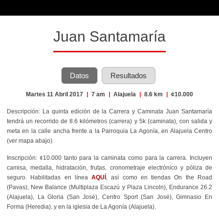
Juan Santamaría
Datos
Resultados
Martes 11 Abril 2017
|
7 am
|
Alajuela
|
8.6 km
|
¢10.000
Descripción: La quinta edición de la Carrera y Caminata Juan Santamaría
tendrá un recorrido de 8.6 kilómetros (carrera) y 5k (caminata), con salida y
meta en la calle ancha frente a la Parroquia La Agonía, en Alajuela Centro
(ver mapa abajo).
Inscripción
: ¢10.000 tanto para la caminata como para la carrera. Incluyen
camisa, medalla, hidratación, frutas, cronometraje electrónico y póliza de
seguro. Habilitadas en línea
AQUÍ
, así como en tiendas On the Road
(Pavas), New Balance (Multiplaza Escazú y Plaza Lincoln), Endurance 26.2
(Alajuela), La Gloria (San José), Centro Sport (San José), Gimnasio En
Forma (Heredia), y en la iglesia de La Agonía (Alajuela).