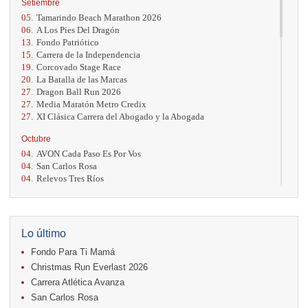
Setiembre
05.
Tamarindo Beach Marathon 2026
06.
A Los Pies Del Dragón
13.
Fondo Patriótico
15.
Carrera de la Independencia
19.
Corcovado Stage Race
20.
La Batalla de las Marcas
27.
Dragon Ball Run 2026
27.
Media Maratón Metro Credix
27.
XI Clásica Carrera del Abogado y la Abogada
Octubre
04.
AVON Cada Paso Es Por Vos
04.
San Carlos Rosa
04.
Relevos Tres Ríos
04.
Kilómetros Rosa
11.
Run In The City
17.
Caribe Paradise Run
18.
Casa Turire Trail Run
Lo último
18.
Warriors Run Circuit
Fondo Para Ti Mamá
18.
Samsung Jacó Beach Half Marathon 2026
25.
KRun by Under Armour
Christmas Run Everlast 2026
25.
Run Alajuela
Carrera Atlética Avanza
31.
Halloween Fun Run
San Carlos Rosa