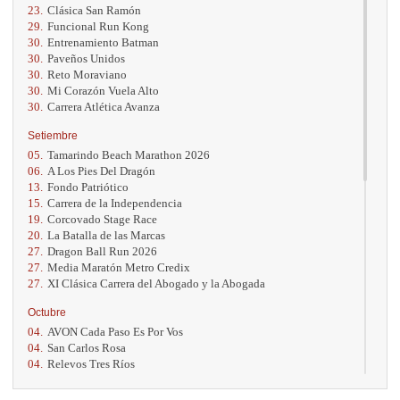
23.
Clásica San Ramón
29.
Funcional Run Kong
30.
Entrenamiento Batman
30.
Paveños Unidos
30.
Reto Moraviano
30.
Mi Corazón Vuela Alto
30.
Carrera Atlética Avanza
Setiembre
05.
Tamarindo Beach Marathon 2026
06.
A Los Pies Del Dragón
13.
Fondo Patriótico
15.
Carrera de la Independencia
19.
Corcovado Stage Race
20.
La Batalla de las Marcas
27.
Dragon Ball Run 2026
27.
Media Maratón Metro Credix
27.
XI Clásica Carrera del Abogado y la Abogada
Octubre
04.
AVON Cada Paso Es Por Vos
04.
San Carlos Rosa
04.
Relevos Tres Ríos
04.
Kilómetros Rosa
11.
Run In The City