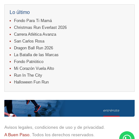
17.
Caribe Paradise Run
18.
Casa Turire Trail Run
Lo último
18.
Warriors Run Circuit
Fondo Para Ti Mamá
18.
Samsung Jacó Beach Half Marathon 2026
25.
KRun by Under Armour
Christmas Run Everlast 2026
25.
Run Alajuela
Carrera Atlética Avanza
31.
Halloween Fun Run
San Carlos Rosa
Noviembre
Dragon Ball Run 2026
08.
Lindora Run
La Batalla de las Marcas
15.
Entre Pan y Rosas
Fondo Patriótico
Mi Corazón Vuela Alto
Diciembre
Run In The City
06.
Trail Vulcania 2026
Halloween Fun Run
12.
Media Maratón Puntarenas 2026
13.
Christmas Run Everlast 2026
Carreras anteriores
Avisos legales, condiciones de uso y de privacidad.
A Buen Paso.
Todos los derechos reservados.