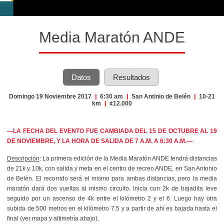
Media Maratón ANDE
Datos
Resultados
Domingo 19 Noviembre 2017
|
6:30 am
|
San Antinio de Belén
|
10-21
km
|
¢12.000
—LA FECHA DEL EVENTO FUE CAMBIADA DEL 15 DE OCTUBRE AL 19
DE NOVIEMBRE, Y LA HORA DE SALIDA DE 7 A.M. A 6:30 A.M.—
Descripción
: La primera edición de la Media Maratón ANDE tendrá distancias
de 21k y 10k, con salida y meta en el centro de recreo ANDE, en San Antonio
de Belén. El recorrido será el mismo para ambas distancias, pero la media
maratón dará dos vueltas al mismo circuito. Inicia con 2k de bajadita leve
seguido por un ascenso de 4k entre el kilómetro 2 y el 6. Luego hay otra
subida de 500 metros en el kilómetro 7.5 y a partir de ahí es bajada hasta el
final (ver mapa y altimetría abajo).