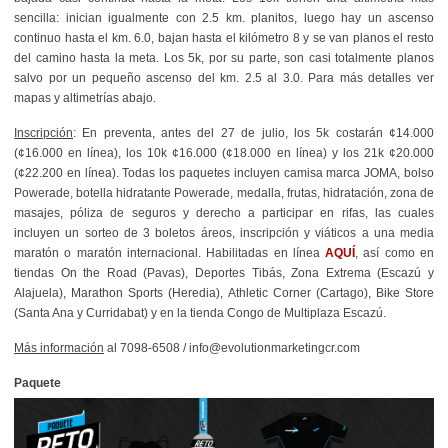
sencilla: inician igualmente con 2.5 km. planitos, luego hay un ascenso
continuo hasta el km. 6.0, bajan hasta el kilómetro 8 y se van planos el resto
del camino hasta la meta. Los 5k, por su parte, son casi totalmente planos
salvo por un pequeño ascenso del km. 2.5 al 3.0. Para más detalles ver
mapas y altimetrías abajo.
Inscripción
: En preventa, antes del 27 de julio, los 5k costarán ¢14.000
(¢16.000 en línea), los 10k ¢16.000 (¢18.000 en línea) y los 21k ¢20.000
(¢22.200 en línea). Todas los paquetes incluyen camisa marca JOMA, bolso
Powerade, botella hidratante Powerade, medalla, frutas, hidratación, zona de
masajes, póliza de seguros y derecho a participar en rifas, las cuales
incluyen un
sorteo de 3 boletos áreos, inscripción y viáticos a una media
maratón o maratón internacional. Habilitadas en línea
AQUÍ
, así como en
tiendas
On the Road (Pavas), Deportes Tibás, Zona Extrema (Escazú y
Alajuela), Marathon Sports (Heredia), Athletic Corner (Cartago), Bike Store
(Santa Ana y Curridabat) y en la tienda Congo de Multiplaza Escazú.
Más información
al
7098-6508 / info@evolutionmarketingcr.com
Paquete