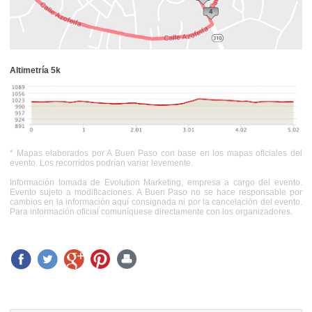
Altimetría 5k
* Mapas elaborados por A Buen Paso con base en los mapas oficiales del
evento. Los recorridos podrían variar levemente.
Información tomada de Evolution Marketing, empresa a cargo del evento.
Evento sujeto a modificaciones. A Buen Paso no se hace responsable por
cambios en la información aquí consignada ni por la cancelación del evento.
Para información oficial comuníquese directamente con los organizadores.