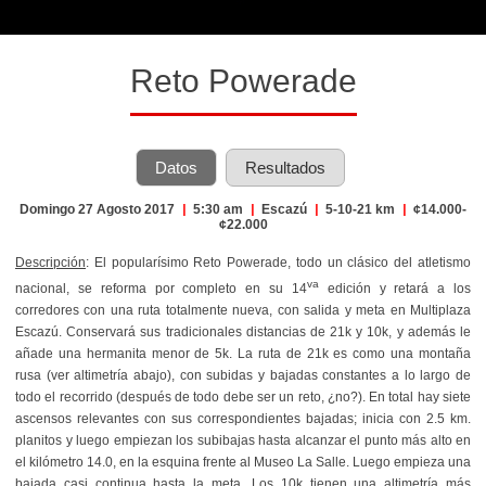
Reto Powerade
Datos
Resultados
Domingo 27 Agosto 2017
|
5:30 am
|
Escazú
|
5-10-21 km
|
¢14.000-
¢22.000
Descripción
: El popularísimo Reto Powerade, todo un clásico del atletismo
va
nacional, se reforma por completo en su 14
edición y retará a los
corredores con una ruta totalmente nueva, con salida y meta en Multiplaza
Escazú. Conservará sus tradicionales distancias de 21k y 10k, y además le
añade una hermanita menor de 5k. La ruta de 21k es como una montaña
rusa (ver altimetría abajo), con subidas y bajadas constantes a lo largo de
todo el recorrido (después de todo debe ser un reto, ¿no?). En total hay siete
ascensos relevantes con sus correspondientes bajadas; inicia con 2.5 km.
planitos y luego empiezan los subibajas hasta alcanzar el punto más alto en
el kilómetro 14.0, en la esquina frente al Museo La Salle. Luego empieza una
bajada casi continua hasta la meta. Los 10k tienen una altimetría más