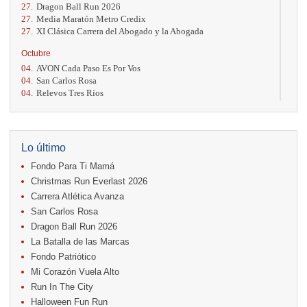
27.
Dragon Ball Run 2026
27.
Media Maratón Metro Credix
27.
XI Clásica Carrera del Abogado y la Abogada
Octubre
04.
AVON Cada Paso Es Por Vos
04.
San Carlos Rosa
04.
Relevos Tres Ríos
04.
Kilómetros Rosa
11.
Run In The City
17.
Caribe Paradise Run
18.
Casa Turire Trail Run
Lo último
18.
Warriors Run Circuit
Fondo Para Ti Mamá
18.
Samsung Jacó Beach Half Marathon 2026
25.
KRun by Under Armour
Christmas Run Everlast 2026
25.
Run Alajuela
Carrera Atlética Avanza
31.
Halloween Fun Run
San Carlos Rosa
Noviembre
Dragon Ball Run 2026
08.
Lindora Run
La Batalla de las Marcas
15.
Entre Pan y Rosas
Fondo Patriótico
Mi Corazón Vuela Alto
Diciembre
Run In The City
06.
Trail Vulcania 2026
Halloween Fun Run
12.
Media Maratón Puntarenas 2026