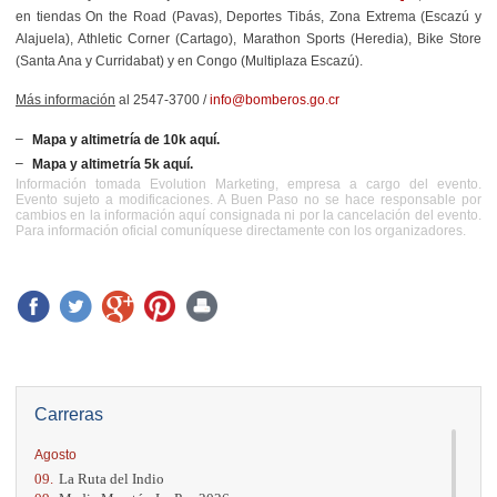
en tiendas
On the Road (Pavas), Deportes Tibás, Zona Extrema (Escazú y
Alajuela), Athletic Corner (Cartago), Marathon Sports (Heredia), Bike Store
(Santa Ana y Curridabat) y en Congo (Multiplaza Escazú).
Más información
al 2547-3700 /
info@bomberos.go.cr
Mapa y altimetría de 10k aquí.
Mapa y altimetría 5k aquí.
Información tomada Evolution Marketing, empresa a cargo del evento.
Evento sujeto a modificaciones. A Buen Paso no se hace responsable por
cambios en la información aquí consignada ni por la cancelación del evento.
Para información oficial comuníquese directamente con los organizadores.
Carreras
Agosto
09.
La Ruta del Indio