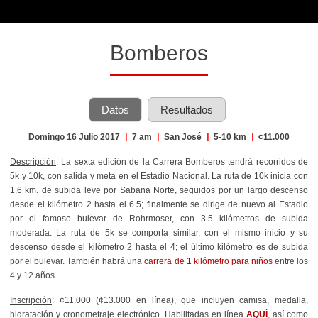
Bomberos
Datos
Resultados
Domingo 16 Julio 2017
|
7 am
|
San José
|
5-10 km
|
¢11.000
Descripción
: La sexta edición de la Carrera Bomberos tendrá recorridos de
5k y 10k, con salida y meta en el Estadio Nacional. La ruta de 10k inicia con
1.6 km. de subida leve por Sabana Norte, seguidos por un largo descenso
desde el kilómetro 2 hasta el 6.5; finalmente se dirige de nuevo al Estadio
por el famoso bulevar de Rohrmoser, con 3.5 kilómetros de subida
moderada. La ruta de 5k se comporta similar, con el mismo inicio y su
descenso desde el kilómetro 2 hasta el 4; el último kilómetro es de subida
por el bulevar. También habrá una
carrera de 1 kilómetro para niños
entre los
4 y 12 años.
Inscripción
: ¢11.000 (¢13.000 en línea), que incluyen camisa, medalla,
hidratación y cronometraje electrónico. Habilitadas en línea
AQUÍ
, así como