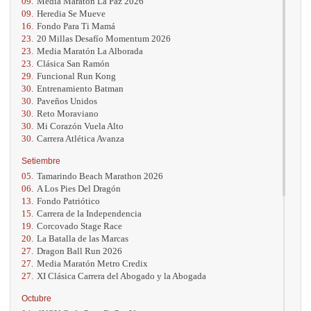
09.
Media Maratón La Paz 2026
09.
Heredia Se Mueve
16.
Fondo Para Ti Mamá
23.
20 Millas Desafío Momentum 2026
23.
Media Maratón La Alborada
23.
Clásica San Ramón
29.
Funcional Run Kong
30.
Entrenamiento Batman
30.
Paveños Unidos
30.
Reto Moraviano
30.
Mi Corazón Vuela Alto
30.
Carrera Atlética Avanza
Setiembre
05.
Tamarindo Beach Marathon 2026
06.
A Los Pies Del Dragón
13.
Fondo Patriótico
15.
Carrera de la Independencia
19.
Corcovado Stage Race
20.
La Batalla de las Marcas
27.
Dragon Ball Run 2026
27.
Media Maratón Metro Credix
27.
XI Clásica Carrera del Abogado y la Abogada
Octubre