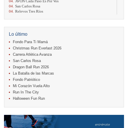
04.
AVON Cada Paso Es Por Vos
04.
San Carlos Rosa
04.
Relevos Tres Ríos
04.
Kilómetros Rosa
11.
Run In The City
17.
Caribe Paradise Run
18.
Casa Turire Trail Run
Lo último
18.
Warriors Run Circuit
Fondo Para Ti Mamá
18.
Samsung Jacó Beach Half Marathon 2026
25.
KRun by Under Armour
Christmas Run Everlast 2026
25.
Run Alajuela
Carrera Atlética Avanza
31.
Halloween Fun Run
San Carlos Rosa
Noviembre
Dragon Ball Run 2026
08.
Lindora Run
La Batalla de las Marcas
15.
Entre Pan y Rosas
Fondo Patriótico
Mi Corazón Vuela Alto
Diciembre
Run In The City
06.
Trail Vulcania 2026
Halloween Fun Run
12.
Media Maratón Puntarenas 2026
13.
Christmas Run Everlast 2026
Carreras anteriores