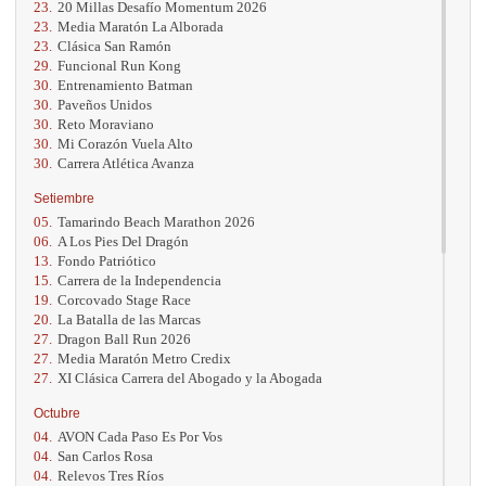
23.
20 Millas Desafío Momentum 2026
23.
Media Maratón La Alborada
23.
Clásica San Ramón
29.
Funcional Run Kong
30.
Entrenamiento Batman
30.
Paveños Unidos
30.
Reto Moraviano
30.
Mi Corazón Vuela Alto
30.
Carrera Atlética Avanza
Setiembre
05.
Tamarindo Beach Marathon 2026
06.
A Los Pies Del Dragón
13.
Fondo Patriótico
15.
Carrera de la Independencia
19.
Corcovado Stage Race
20.
La Batalla de las Marcas
27.
Dragon Ball Run 2026
27.
Media Maratón Metro Credix
27.
XI Clásica Carrera del Abogado y la Abogada
Octubre
04.
AVON Cada Paso Es Por Vos
04.
San Carlos Rosa
04.
Relevos Tres Ríos