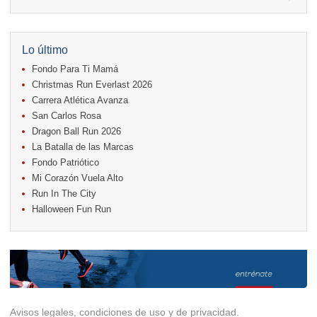
04.
Kilómetros Rosa
11.
Run In The City
17.
Caribe Paradise Run
18.
Casa Turire Trail Run
Lo último
18.
Warriors Run Circuit
Fondo Para Ti Mamá
18.
Samsung Jacó Beach Half Marathon 2026
25.
KRun by Under Armour
Christmas Run Everlast 2026
25.
Run Alajuela
Carrera Atlética Avanza
31.
Halloween Fun Run
San Carlos Rosa
Noviembre
Dragon Ball Run 2026
08.
Lindora Run
La Batalla de las Marcas
15.
Entre Pan y Rosas
Fondo Patriótico
Mi Corazón Vuela Alto
Diciembre
Run In The City
06.
Trail Vulcania 2026
Halloween Fun Run
12.
Media Maratón Puntarenas 2026
13.
Christmas Run Everlast 2026
Carreras anteriores
Avisos legales, condiciones de uso y de privacidad.