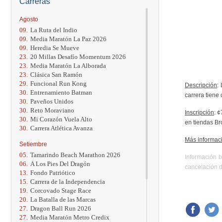
Carreras
Agosto
09.
La Ruta del Indio
09.
Media Maratón La Paz 2026
09.
Heredia Se Mueve
23.
20 Millas Desafío Momentum 2026
23.
Media Maratón La Alborada
23.
Clásica San Ramón
29.
Funcional Run Kong
Descripción
:
30.
Entrenamiento Batman
carrera tiene
30.
Paveños Unidos
30.
Reto Moraviano
Inscripción
: 
30.
Mi Corazón Vuela Alto
en tiendas Br
30.
Carrera Atlética Avanza
Más informac
Setiembre
05.
Tamarindo Beach Marathon 2026
Información b
06.
A Los Pies Del Dragón
cancelación d
13.
Fondo Patriótico
15.
Carrera de la Independencia
19.
Corcovado Stage Race
20.
La Batalla de las Marcas
27.
Dragon Ball Run 2026
27.
Media Maratón Metro Credix