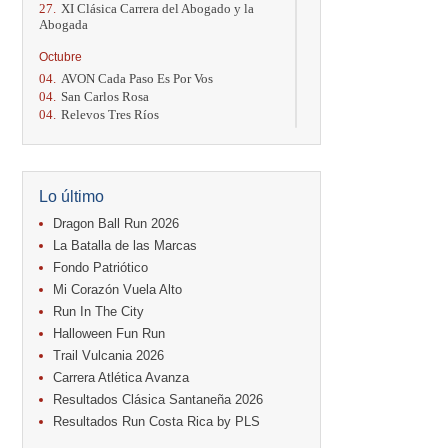
27.
XI Clásica Carrera del Abogado y la
Abogada
Octubre
04.
AVON Cada Paso Es Por Vos
04.
San Carlos Rosa
04.
Relevos Tres Ríos
04.
Kilómetros Rosa
11.
Run In The City
17.
Caribe Paradise Run
18.
Casa Turire Trail Run
Lo último
18.
Warriors Run Circuit
18.
Samsung Jacó Beach Half Marathon
Dragon Ball Run 2026
2026
La Batalla de las Marcas
25.
KRun by Under Armour
Fondo Patriótico
25.
Run Alajuela
Mi Corazón Vuela Alto
31.
Halloween Fun Run
Run In The City
Noviembre
Halloween Fun Run
08.
Lindora Run
Trail Vulcania 2026
15.
Entre Pan y Rosas
Carrera Atlética Avanza
Diciembre
Resultados Clásica Santaneña 2026
06.
Trail Vulcania 2026
Resultados Run Costa Rica by PLS
12.
Media Maratón Puntarenas 2026