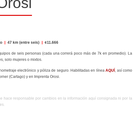
Orosi
go
|
47 km (entre seis)
|
¢11.666
equipos de seis personas (cada una correrá poco más de 7k en promedio). La
s, solo mujeres o mixtos.
ronometraje electrónico y póliza de seguro. Habilitadas en línea
AQUÍ
, así como
orner (Cartago) y en Imprenta Orosi.
se hace responsable por cambios en la información aquí consignada ni por la
es.