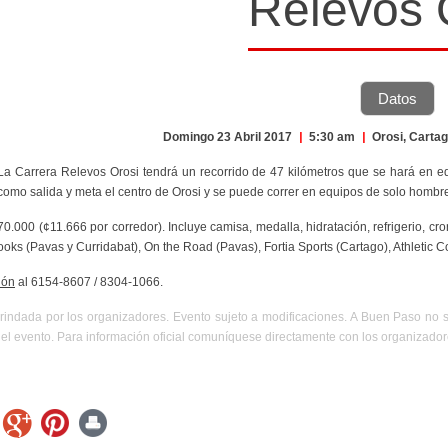
Relevos 
Datos
Domingo 23 Abril 2017
|
5:30 am
|
Orosi, Carta
 La Carrera Relevos Orosi tendrá un recorrido de 47 kilómetros que se hará en 
 como salida y meta el centro de Orosi y se puede correr en equipos de solo hombre
¢70.000 (¢11.666 por corredor). Incluye camisa, medalla, hidratación, refrigerio, c
ooks (Pavas y Curridabat), On the Road (Pavas), Fortia Sports (Cartago), Athletic C
ión
al 6154-8607 / 8304-1066.
rindada por los organizadores. Evento sujeto a modificaciones. A Buen Paso no 
el evento. Para información oficial comuníquese directamente con los organizador