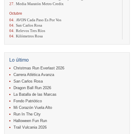
27.
Media Maratón Metro Credix
Octubre
04.
AVON Cada Paso Es Por Vos
04.
San Carlos Rosa
04.
Relevos Tres Ríos
04.
Kilómetros Rosa
11.
Run In The City
17.
Caribe Paradise Run
18.
Casa Turire Trail Run
18.
Warriors Run Circuit
Lo último
18.
Samsung Jacó Beach Half Marathon 2026
Christmas Run Everlast 2026
25.
KRun by Under Armour
25.
Run Alajuela
Carrera Atlética Avanza
31.
Halloween Fun Run
San Carlos Rosa
Dragon Ball Run 2026
Noviembre
La Batalla de las Marcas
08.
Lindora Run
15.
Entre Pan y Rosas
Fondo Patriótico
Mi Corazón Vuela Alto
Diciembre
Run In The City
06.
Trail Vulcania 2026
Halloween Fun Run
12.
Media Maratón Puntarenas 2026
Trail Vulcania 2026
13.
Christmas Run Everlast 2026