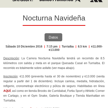
Nocturna Navideña
Datos
Sábado 10 Diciembre 2016
|
7:15 pm
|
Turrialba
|
8.5 km
|
¢11.000-
¢13.000
Descripción
: La Carrera Nocturna Navideña tendrá un recorrido de 8.5
kilómetros con salida y meta en el parque Quesada Casal en Turrialba. El
recorrido es totalmente sobre asfalto (ver mapa abajo).
Inscripción
: ¢11.000 (preventa hasta el 30 de noviembre) y ¢13.000 (venta
regular a partir del 1 de diciembre). Incluye camisa, medalla, hidratación,
refigerio, cronometraje electrónico y póliza de seguro. Habilitadas en línea
AQUÍ
, así como en tienda Brooks de Curridabat, Fortia Sport y Athletic Corner
en Cartago, y en el Gym Snake, Galería Boutique y Tienda Manhattan en
Turrialba.