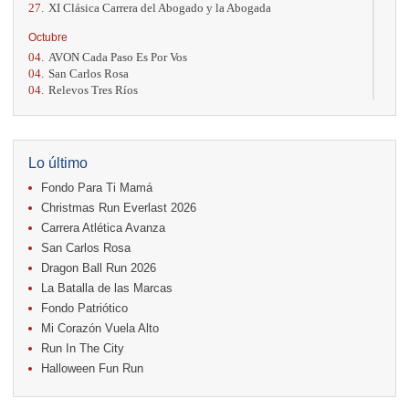
27.
XI Clásica Carrera del Abogado y la Abogada
Octubre
04.
AVON Cada Paso Es Por Vos
04.
San Carlos Rosa
04.
Relevos Tres Ríos
04.
Kilómetros Rosa
11.
Run In The City
17.
Caribe Paradise Run
18.
Casa Turire Trail Run
Lo último
18.
Warriors Run Circuit
Fondo Para Ti Mamá
18.
Samsung Jacó Beach Half Marathon 2026
25.
KRun by Under Armour
Christmas Run Everlast 2026
25.
Run Alajuela
Carrera Atlética Avanza
31.
Halloween Fun Run
San Carlos Rosa
Noviembre
Dragon Ball Run 2026
08.
Lindora Run
La Batalla de las Marcas
15.
Entre Pan y Rosas
Fondo Patriótico
Mi Corazón Vuela Alto
Diciembre
Run In The City
06.
Trail Vulcania 2026
Halloween Fun Run
12.
Media Maratón Puntarenas 2026
13.
Christmas Run Everlast 2026