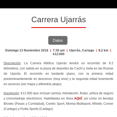
Carrera Ujarrás
Datos
Domingo 13 Noviembre 2016
|
7:30 am
|
Ujarrás, Cartago
|
8.2 km
|
¢12.000
Descripción
: La Carrera Atlética Ujarrás tendrá un recorrido de 8.2
kilómetros, con salida en la plaza de deportes de Cachí y meta en las Ruinas
de Ujarrás. El recorrido es bastante plano, con la primera mitad
predominantemente en descenso (muy leve) y la segunda mitad levemente
en ascenso (ver mapa y altimetría abajo).
Inscripción
: ¢12.000 que incluye camisa, hidratación, frutas, póliza de seguro
y cronometraje electrónico. Habilitadas en línea
AQUÍ
, así como en tiendas
Brooks (Pavas y Curridabat), Centro Sport, Momia Multisport, Athletic Corner
(Cartago) y Fortia Sports (Cartago).