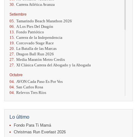
30.
Carrera Atlética Avanza
Setiembre
05.
Tamarindo Beach Marathon 2026
06.
A Los Pies Del Dragón
13.
Fondo Patriótico
15.
Carrera de la Independencia
19.
Corcovado Stage Race
20.
La Batalla de las Marcas
27.
Dragon Ball Run 2026
27.
Media Maratón Metro Credix
27.
XI Clásica Carrera del Abogado y la Abogada
Octubre
04.
AVON Cada Paso Es Por Vos
04.
San Carlos Rosa
04.
Relevos Tres Ríos
04.
Kilómetros Rosa
11.
Run In The City
17.
Caribe Paradise Run
18.
Casa Turire Trail Run
Lo último
18.
Warriors Run Circuit
Fondo Para Ti Mamá
18.
Samsung Jacó Beach Half Marathon 2026
25.
KRun by Under Armour
Christmas Run Everlast 2026
25.
Run Alajuela