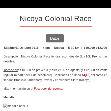
Nicoya Colonial Race
Datos
Sábado 01 Octubre 2016
|
4 pm
|
Nicoya
|
5-10 km
|
¢10.000-¢12.000
Descripción
: Nicoya Colonial Race tendrá recorridos de 5k y 10k. Pronto más
detalles.
Inscripción
: ¢10.000 en preventa (hasta el 30 de agosto) y ¢12.000 en venta
regular (a partir del 1 de setiembre). Habilitadas en línea
AQUÍ
, así como en
tiendas Brooks (Curridabat y Pavas) y en Winners Store (Nicoya).
Más información
en el
Facebook del evento
.
Medalla