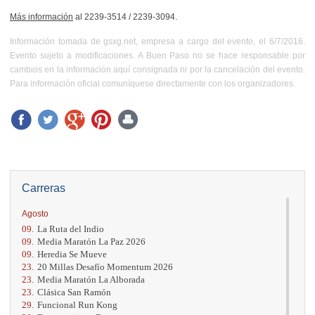
Más información
al
2239-3514 / 2239-3094.
Información tomada de gsxg.net, empresa a cargo del evento, el 6/7/2016.
Evento sujeto a modificaciones. A Buen Paso no se hace responsable por
cambios en la información aquí consignada ni por la cancelación del evento.
Para información oficial comuníquese directamente con los organizadores.
Carreras
Agosto
09.
La Ruta del Indio
09.
Media Maratón La Paz 2026
09.
Heredia Se Mueve
23.
20 Millas Desafío Momentum 2026
23.
Media Maratón La Alborada
23.
Clásica San Ramón
29.
Funcional Run Kong