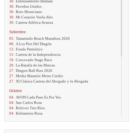
30.
Entrenamiento Batman
30.
Paveños Unidos
30.
Reto Moraviano
30.
Mi Corazón Vuela Alto
30.
Carrera Atlética Avanza
Setiembre
05.
Tamarindo Beach Marathon 2026
06.
A Los Pies Del Dragón
13.
Fondo Patriótico
15.
Carrera de la Independencia
19.
Corcovado Stage Race
20.
La Batalla de las Marcas
27.
Dragon Ball Run 2026
27.
Media Maratón Metro Credix
27.
XI Clásica Carrera del Abogado y la Abogada
Octubre
04.
AVON Cada Paso Es Por Vos
04.
San Carlos Rosa
04.
Relevos Tres Ríos
04.
Kilómetros Rosa
11.
Run In The City
17.
Caribe Paradise Run
18.
Casa Turire Trail Run