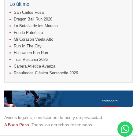
18.
Warriors Run Circuit
Lo último
18.
Samsung Jacó Beach Half Marathon 2026
San Carlos Rosa
25.
KRun by Under Armour
25.
Run Alajuela
Dragon Ball Run 2026
31.
Halloween Fun Run
La Batalla de las Marcas
Fondo Patriótico
Noviembre
Mi Corazón Vuela Alto
08.
Lindora Run
15.
Entre Pan y Rosas
Run In The City
Halloween Fun Run
Diciembre
Trail Vulcania 2026
06.
Trail Vulcania 2026
Carrera Atlética Avanza
12.
Media Maratón Puntarenas 2026
Resultados Clásica Santaneña 2026
Carreras anteriores
Avisos legales, condiciones de uso y de privacidad.
A Buen Paso.
Todos los derechos reservados.