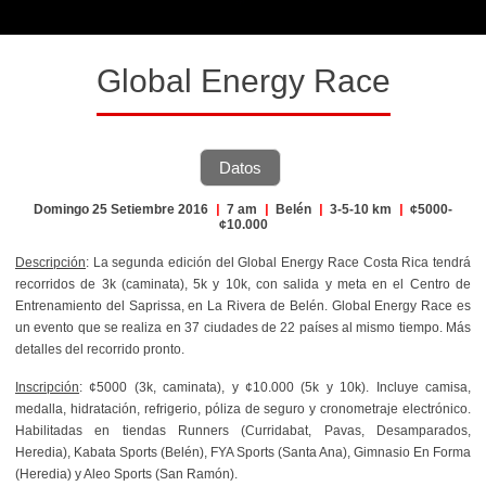
Global Energy Race
Datos
Domingo 25 Setiembre 2016
|
7 am
|
Belén
|
3-5-10 km
|
¢5000-
¢10.000
Descripción
: La segunda edición del Global Energy Race Costa Rica tendrá
recorridos de 3k (caminata), 5k y 10k, con salida y meta en el Centro de
Entrenamiento del Saprissa, en La Rivera de Belén. Global Energy Race es
un evento que se realiza en 37 ciudades de 22 países al mismo tiempo. Más
detalles del recorrido pronto.
Inscripción
: ¢5000 (3k, caminata), y ¢10.000 (5k y 10k). Incluye camisa,
medalla, hidratación, refrigerio, póliza de seguro y cronometraje electrónico.
Habilitadas en tiendas Runners (Curridabat, Pavas, Desamparados,
Heredia), Kabata Sports (Belén), FYA Sports (Santa Ana), Gimnasio En Forma
(Heredia) y Aleo Sports (San Ramón).