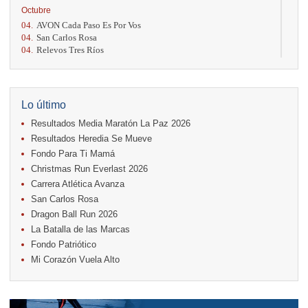
Octubre
04.
AVON Cada Paso Es Por Vos
04.
San Carlos Rosa
04.
Relevos Tres Ríos
04.
Kilómetros Rosa
11.
Run In The City
17.
Caribe Paradise Run
18.
Casa Turire Trail Run
Lo último
18.
Warriors Run Circuit
Resultados Media Maratón La Paz 2026
18.
Samsung Jacó Beach Half Marathon 2026
25.
KRun by Under Armour
Resultados Heredia Se Mueve
25.
Run Alajuela
Fondo Para Ti Mamá
31.
Halloween Fun Run
Christmas Run Everlast 2026
Noviembre
Carrera Atlética Avanza
08.
Lindora Run
San Carlos Rosa
15.
Entre Pan y Rosas
Dragon Ball Run 2026
La Batalla de las Marcas
Diciembre
Fondo Patriótico
06.
Trail Vulcania 2026
Mi Corazón Vuela Alto
12.
Media Maratón Puntarenas 2026
13.
Christmas Run Everlast 2026
Carreras anteriores