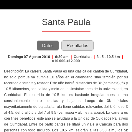
Santa Paula
Datos
Resultados
Domingo 07 Agosto 2016
|
6:30 am
|
Curridabat
|
3 - 5 - 10.5 km
|
¢10.000-¢12.000
Descripción
: La carrera Santa Paula es una clásica del cantón de Curridabat,
no solo porque ya cumple 10 años en el calendario sino también por su
recorrido diferente y retador. Este año habrá distancias de
3k (caminata), 5k y
10.5 kilómetros, con salida y meta en las instalaciones de la universidad, en
Curridabat. El recorrido de 10.5 km. es bastante irregular pues alterna
constantemente entre cuestas y bajadas. Luego de 3k iniciales
mayoritariamente de bajada, la ruta tiene subidas relevantes del kilómetro 3
al 4.5, del 5 al 6.5 y del 7 al 9.5 (ver mapa y altimetría abajo). La carrera es
con fines benéficos, este año se ayudará a la Unidad de Cuidados Paliativos
de Curridabat. Entre los participantes se rifará un viaje a Cancún para dos
personas con todo incluido. Los 10.5 km. saldrán a las 6:30 a.m., los 5k