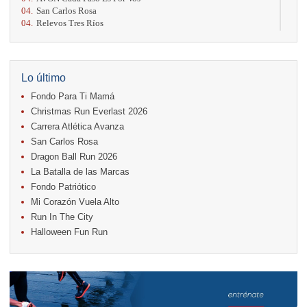
04.
San Carlos Rosa
04.
Relevos Tres Ríos
04.
Kilómetros Rosa
11.
Run In The City
17.
Caribe Paradise Run
18.
Casa Turire Trail Run
Lo último
18.
Warriors Run Circuit
Fondo Para Ti Mamá
18.
Samsung Jacó Beach Half Marathon 2026
25.
KRun by Under Armour
Christmas Run Everlast 2026
25.
Run Alajuela
Carrera Atlética Avanza
31.
Halloween Fun Run
San Carlos Rosa
Noviembre
Dragon Ball Run 2026
08.
Lindora Run
La Batalla de las Marcas
15.
Entre Pan y Rosas
Fondo Patriótico
Mi Corazón Vuela Alto
Diciembre
Run In The City
06.
Trail Vulcania 2026
Halloween Fun Run
12.
Media Maratón Puntarenas 2026
13.
Christmas Run Everlast 2026
Carreras anteriores