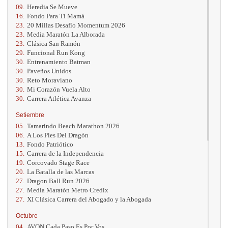
09.
Heredia Se Mueve
16.
Fondo Para Ti Mamá
23.
20 Millas Desafío Momentum 2026
23.
Media Maratón La Alborada
23.
Clásica San Ramón
29.
Funcional Run Kong
30.
Entrenamiento Batman
30.
Paveños Unidos
30.
Reto Moraviano
30.
Mi Corazón Vuela Alto
30.
Carrera Atlética Avanza
Setiembre
05.
Tamarindo Beach Marathon 2026
06.
A Los Pies Del Dragón
13.
Fondo Patriótico
15.
Carrera de la Independencia
19.
Corcovado Stage Race
20.
La Batalla de las Marcas
27.
Dragon Ball Run 2026
27.
Media Maratón Metro Credix
27.
XI Clásica Carrera del Abogado y la Abogada
Octubre
04.
AVON Cada Paso Es Por Vos