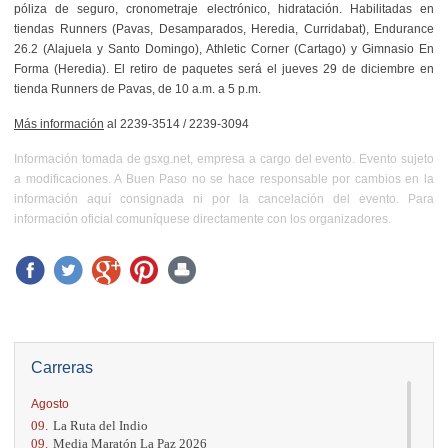
póliza de seguro, cronometraje electrónico, hidratación. Habilitadas en
tiendas Runners (Pavas, Desamparados, Heredia, Curridabat), Endurance
26.2 (Alajuela y Santo Domingo), Athletic Corner (Cartago) y Gimnasio En
Forma (Heredia). El retiro de paquetes será el jueves 29 de diciembre en
tienda Runners de Pavas, de 10 a.m. a 5 p.m.
Más información
al
2239-3514 / 2239-3094
Información tomada de gsxg.net, empresa a cargo del evento. Evento sujeto
a modificaciones. A Buen Paso no se hace responsable por cambios en la
información aquí consignada ni por la cancelación del evento. Para
información oficial comuníquese directamente con los organizadores.
Carreras
Agosto
09.
La Ruta del Indio
09.
Media Maratón La Paz 2026