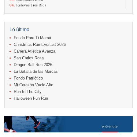
04.
Relevos Tres Ríos
04.
Kilómetros Rosa
11.
Run In The City
17.
Caribe Paradise Run
18.
Casa Turire Trail Run
Lo último
18.
Warriors Run Circuit
Fondo Para Ti Mamá
18.
Samsung Jacó Beach Half Marathon 2026
25.
KRun by Under Armour
Christmas Run Everlast 2026
25.
Run Alajuela
Carrera Atlética Avanza
31.
Halloween Fun Run
San Carlos Rosa
Noviembre
Dragon Ball Run 2026
08.
Lindora Run
La Batalla de las Marcas
15.
Entre Pan y Rosas
Fondo Patriótico
Mi Corazón Vuela Alto
Diciembre
Run In The City
06.
Trail Vulcania 2026
Halloween Fun Run
12.
Media Maratón Puntarenas 2026
13.
Christmas Run Everlast 2026
Carreras anteriores