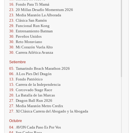
16.
Fondo Para Ti Mamá
23.
20 Millas Desafío Momentum 2026
23.
Media Maratón La Alborada
23.
Clásica San Ramón
29.
Funcional Run Kong
30.
Entrenamiento Batman
30.
Paveños Unidos
30.
Reto Moraviano
30.
Mi Corazón Vuela Alto
30.
Carrera Atlética Avanza
Setiembre
05.
Tamarindo Beach Marathon 2026
06.
A Los Pies Del Dragón
13.
Fondo Patriótico
15.
Carrera de la Independencia
19.
Corcovado Stage Race
20.
La Batalla de las Marcas
27.
Dragon Ball Run 2026
27.
Media Maratón Metro Credix
27.
XI Clásica Carrera del Abogado y la Abogada
Octubre
04.
AVON Cada Paso Es Por Vos
04.
San Carlos Rosa