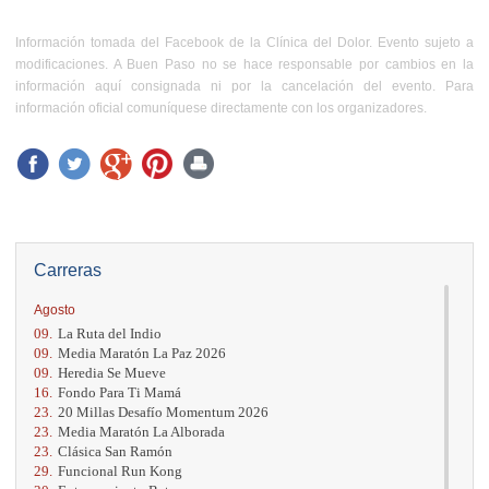
Información tomada del Facebook de la Clínica del Dolor. Evento sujeto a
modificaciones. A Buen Paso no se hace responsable por cambios en la
información aquí consignada ni por la cancelación del evento. Para
información oficial comuníquese directamente con los organizadores.
Carreras
Agosto
09.
La Ruta del Indio
09.
Media Maratón La Paz 2026
09.
Heredia Se Mueve
16.
Fondo Para Ti Mamá
23.
20 Millas Desafío Momentum 2026
23.
Media Maratón La Alborada
23.
Clásica San Ramón
29.
Funcional Run Kong