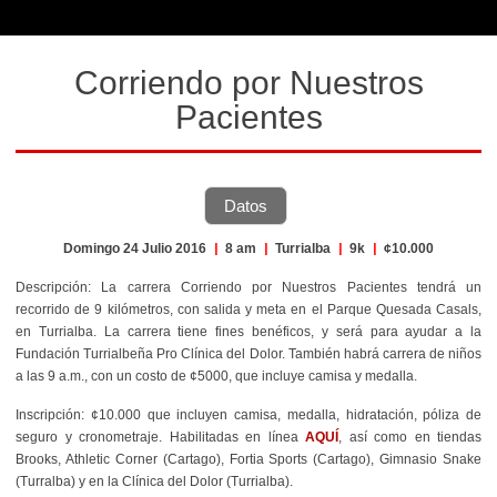
Corriendo por Nuestros
Pacientes
Datos
Domingo 24 Julio 2016
|
8 am
|
Turrialba
|
9k
|
¢10.000
Descripción: La carrera Corriendo por Nuestros Pacientes tendrá un
recorrido de 9 kilómetros, con salida y meta en el Parque Quesada Casals,
en Turrialba. La carrera tiene fines benéficos, y será para ayudar a la
Fundación Turrialbeña Pro Clínica del Dolor. También habrá carrera de niños
a las 9 a.m., con un costo de ¢5000, que incluye camisa y medalla.
Inscripción: ¢10.000 que incluyen camisa, medalla, hidratación, póliza de
seguro y cronometraje. Habilitadas en línea
AQUÍ
, así como en tiendas
Brooks, Athletic Corner (Cartago), Fortia Sports (Cartago), Gimnasio Snake
(Turralba) y en la Clínica del Dolor (Turrialba).