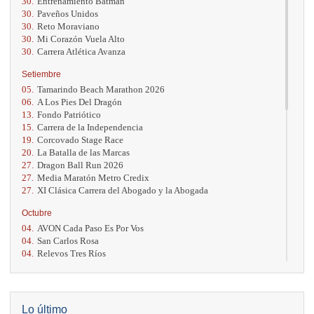
30.
Entrenamiento Batman
30.
Paveños Unidos
30.
Reto Moraviano
30.
Mi Corazón Vuela Alto
30.
Carrera Atlética Avanza
Setiembre
05.
Tamarindo Beach Marathon 2026
06.
A Los Pies Del Dragón
13.
Fondo Patriótico
15.
Carrera de la Independencia
19.
Corcovado Stage Race
20.
La Batalla de las Marcas
27.
Dragon Ball Run 2026
27.
Media Maratón Metro Credix
27.
XI Clásica Carrera del Abogado y la Abogada
Octubre
04.
AVON Cada Paso Es Por Vos
04.
San Carlos Rosa
04.
Relevos Tres Ríos
04.
Kilómetros Rosa
11.
Run In The City
17.
Caribe Paradise Run
18.
Casa Turire Trail Run
Lo último