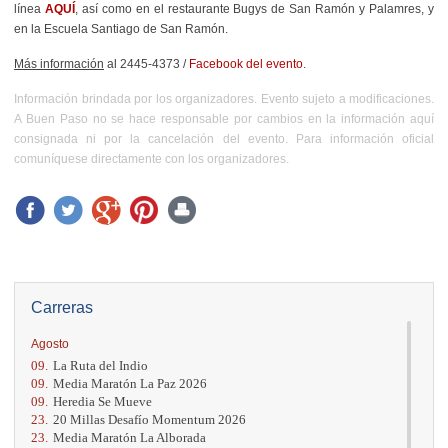
línea
AQUÍ
, así como en el restaurante Bugys de San Ramón y Palamres, y
en la Escuela Santiago de San Ramón.
Más información
al 2445-4373 /
Facebook del evento
.
Información brindada por los organizadores. Evento sujeto a modificaciones.
A Buen Paso no se hace responsable por cambios en la información aquí
consignada ni por la cancelación del evento. Para información oficial
comuníquese directamente con los organizadores.
Carreras
Agosto
09.
La Ruta del Indio
09.
Media Maratón La Paz 2026
09.
Heredia Se Mueve
23.
20 Millas Desafío Momentum 2026
23.
Media Maratón La Alborada