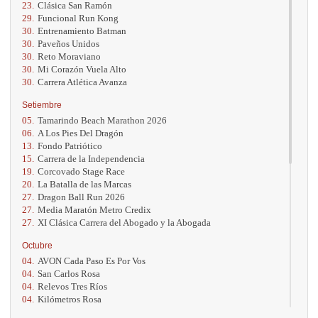
23.
Clásica San Ramón
29.
Funcional Run Kong
30.
Entrenamiento Batman
30.
Paveños Unidos
30.
Reto Moraviano
30.
Mi Corazón Vuela Alto
30.
Carrera Atlética Avanza
Setiembre
05.
Tamarindo Beach Marathon 2026
06.
A Los Pies Del Dragón
13.
Fondo Patriótico
15.
Carrera de la Independencia
19.
Corcovado Stage Race
20.
La Batalla de las Marcas
27.
Dragon Ball Run 2026
27.
Media Maratón Metro Credix
27.
XI Clásica Carrera del Abogado y la Abogada
Octubre
04.
AVON Cada Paso Es Por Vos
04.
San Carlos Rosa
04.
Relevos Tres Ríos
04.
Kilómetros Rosa
11.
Run In The City