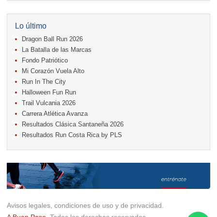
17.
Caribe Paradise Run
18.
Casa Turire Trail Run
18.
Warriors Run Circuit
Lo último
18.
Samsung Jacó Beach Half Marathon 2026
Dragon Ball Run 2026
25.
KRun by Under Armour
25.
Run Alajuela
La Batalla de las Marcas
31.
Halloween Fun Run
Fondo Patriótico
Mi Corazón Vuela Alto
Noviembre
Run In The City
08.
Lindora Run
15.
Entre Pan y Rosas
Halloween Fun Run
Trail Vulcania 2026
Diciembre
Carrera Atlética Avanza
06.
Trail Vulcania 2026
Resultados Clásica Santaneña 2026
12.
Media Maratón Puntarenas 2026
Resultados Run Costa Rica by PLS
Carreras anteriores
Avisos legales, condiciones de uso y de privacidad.
A Buen Paso.
Todos los derechos reservados.