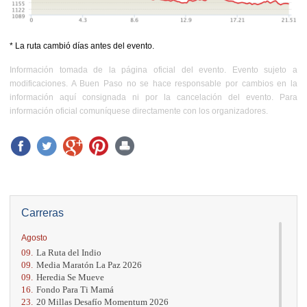
* La ruta cambió días antes del evento.
Información tomada de la página oficial del evento. Evento sujeto a
modificaciones. A Buen Paso no se hace responsable por cambios en la
información aquí consignada ni por la cancelación del evento. Para
información oficial comuníquese directamente con los organizadores.
Carreras
Agosto
09.
La Ruta del Indio
09.
Media Maratón La Paz 2026
09.
Heredia Se Mueve
16.
Fondo Para Ti Mamá
23.
20 Millas Desafío Momentum 2026