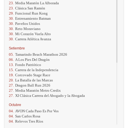
23.
Media Maratón La Alborada
23.
Clásica San Ramón
29.
Funcional Run Kong
30.
Entrenamiento Batman
30.
Paveños Unidos
30.
Reto Moraviano
30.
Mi Corazón Vuela Alto
30.
Carrera Atlética Avanza
Setiembre
05.
Tamarindo Beach Marathon 2026
06.
A Los Pies Del Dragón
13.
Fondo Patriótico
15.
Carrera de la Independencia
19.
Corcovado Stage Race
20.
La Batalla de las Marcas
27.
Dragon Ball Run 2026
27.
Media Maratón Metro Credix
27.
XI Clásica Carrera del Abogado y la Abogada
Octubre
04.
AVON Cada Paso Es Por Vos
04.
San Carlos Rosa
04.
Relevos Tres Ríos
04.
Kilómetros Rosa