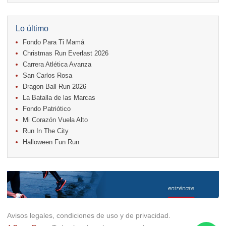
11.
Run In The City
17.
Caribe Paradise Run
18.
Casa Turire Trail Run
Lo último
18.
Warriors Run Circuit
Fondo Para Ti Mamá
18.
Samsung Jacó Beach Half Marathon 2026
25.
KRun by Under Armour
Christmas Run Everlast 2026
25.
Run Alajuela
Carrera Atlética Avanza
31.
Halloween Fun Run
San Carlos Rosa
Noviembre
Dragon Ball Run 2026
08.
Lindora Run
La Batalla de las Marcas
15.
Entre Pan y Rosas
Fondo Patriótico
Mi Corazón Vuela Alto
Diciembre
Run In The City
06.
Trail Vulcania 2026
Halloween Fun Run
12.
Media Maratón Puntarenas 2026
13.
Christmas Run Everlast 2026
Carreras anteriores
Avisos legales, condiciones de uso y de privacidad.