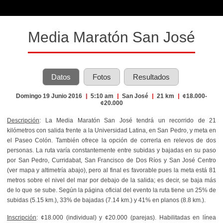
Media Maratón San José
Datos
Fotos
Resultados
Domingo 19 Junio 2016
|
5:10 am
|
San José
|
21 km
|
¢18.000-
¢20.000
Descripción
: La Media Maratón San José tendrá un recorrido de 21
kilómetros con salida frente a la Universidad Latina, en San Pedro, y meta en
el Paseo Colón. También ofrece la opción de correrla en relevos de dos
personas. La ruta varía constantemente entre subidas y bajadas en su paso
por San Pedro, Curridabat, San Francisco de Dos Ríos y San José Centro
(ver mapa y altimetría abajo), pero al final es favorable pues la meta está 81
metros sobre el nivel del mar por debajo de la salida; es decir, se baja más
de lo que se sube. Según la página oficial del evento la ruta tiene un 25% de
subidas (5.15 km.), 33% de bajadas (7.14 km.) y 41% en planos (8.8 km.).
Inscripción
: ¢18.000 (individual) y ¢20.000 (parejas). Habilitadas en línea