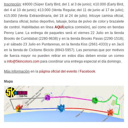
Inscripción
: ¢8000 (Súper Early Bird, del 1 al 3 de junio); ¢10.000 (Early Bird,
del 4 al 10 de junio); ¢13.000 (Venta Regular, del 11 de junio al 17 de julio);
¢15.000 (Venta Extraordinaria, del 18 al 24 de julio). Inlcuye camisa oficial,
bandana oficial, bolso deportivo, tatuaje, bolsa de polvo de color y brazalete
de control. Habilitadas en línea
AQUÍ
(aplica comisión), así como en tiendas
Penny Lane. La entrega de paquetes será el viernes 22 Julio en la tienda
Brooks de Curridabat (2280-9638) y en la tienda Brooks Pavas (2290-1518);
y el sábado 23 Julio en Puntarenas, en la tienda Kiss (2661-4333) y en Jacó
en la tienda de Ciclismo Biciclo (8943-5957). Las personas que por motivos
de fuerza mayor no pueden retirar en estos días deben enviar un correo
a
info@5kincolors.com
para coordinar una entrega especial el día domingo.
Más información
en la
página oficial del evento
/
Facebook
.
Mapa