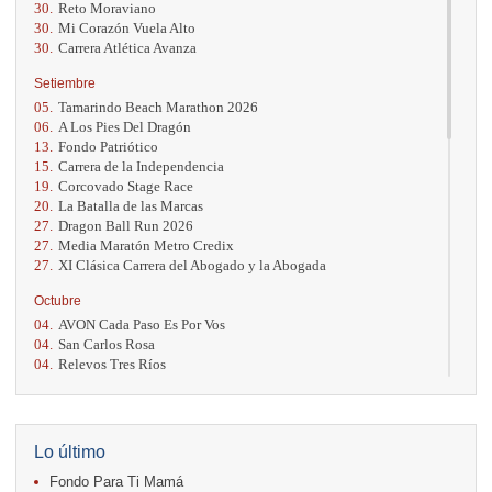
30.
Reto Moraviano
30.
Mi Corazón Vuela Alto
30.
Carrera Atlética Avanza
Setiembre
05.
Tamarindo Beach Marathon 2026
06.
A Los Pies Del Dragón
13.
Fondo Patriótico
15.
Carrera de la Independencia
19.
Corcovado Stage Race
20.
La Batalla de las Marcas
27.
Dragon Ball Run 2026
27.
Media Maratón Metro Credix
27.
XI Clásica Carrera del Abogado y la Abogada
Octubre
04.
AVON Cada Paso Es Por Vos
04.
San Carlos Rosa
04.
Relevos Tres Ríos
04.
Kilómetros Rosa
11.
Run In The City
17.
Caribe Paradise Run
18.
Casa Turire Trail Run
Lo último
18.
Warriors Run Circuit
Fondo Para Ti Mamá
18.
Samsung Jacó Beach Half Marathon 2026