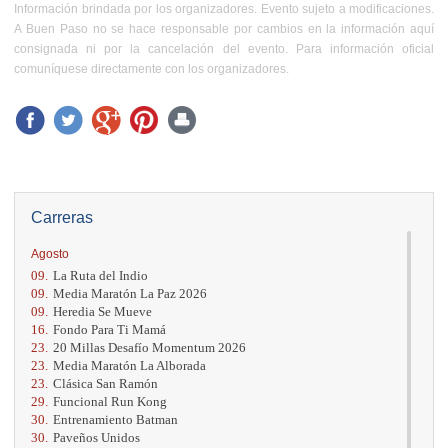
Información brindada por los organizadores. Evento sujeto a modificaciones.
A Buen Paso no se hace responsable por cambios en la información aquí
consignada ni por la cancelación del evento. Para información oficial
comuníquese directamente con los organizadores.
Carreras
Agosto
09.
La Ruta del Indio
09.
Media Maratón La Paz 2026
09.
Heredia Se Mueve
16.
Fondo Para Ti Mamá
23.
20 Millas Desafío Momentum 2026
23.
Media Maratón La Alborada
23.
Clásica San Ramón
29.
Funcional Run Kong
30.
Entrenamiento Batman
30.
Paveños Unidos