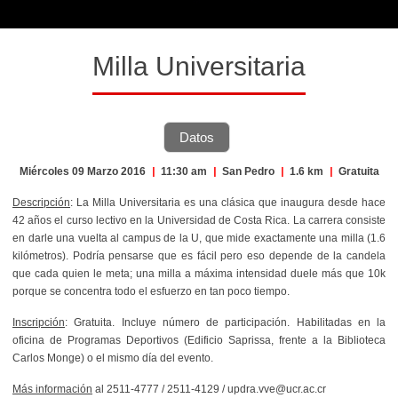
Milla Universitaria
Datos
Miércoles 09 Marzo 2016
|
11:30 am
|
San Pedro
|
1.6 km
|
Gratuita
Descripción
: La Milla Universitaria es una clásica que inaugura desde hace
42 años el curso lectivo en la Universidad de Costa Rica. La carrera consiste
en darle una vuelta al campus de la U, que mide exactamente una milla (1.6
kilómetros). Podría pensarse que es fácil pero eso depende de la candela
que cada quien le meta; una milla a máxima intensidad duele más que 10k
porque se concentra todo el esfuerzo en tan poco tiempo.
Inscripción
: Gratuita. Incluye número de participación. Habilitadas en la
oficina de Programas Deportivos (Edificio Saprissa, frente a la Biblioteca
Carlos Monge) o el mismo día del evento.
Más información
al 2511-4777 / 2511-4129 / updra.vve@ucr.ac.cr