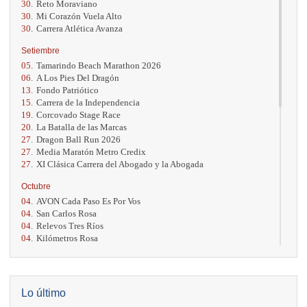
30.
Reto Moraviano
30.
Mi Corazón Vuela Alto
30.
Carrera Atlética Avanza
Setiembre
05.
Tamarindo Beach Marathon 2026
06.
A Los Pies Del Dragón
13.
Fondo Patriótico
15.
Carrera de la Independencia
19.
Corcovado Stage Race
20.
La Batalla de las Marcas
27.
Dragon Ball Run 2026
27.
Media Maratón Metro Credix
27.
XI Clásica Carrera del Abogado y la Abogada
Octubre
04.
AVON Cada Paso Es Por Vos
04.
San Carlos Rosa
04.
Relevos Tres Ríos
04.
Kilómetros Rosa
11.
Run In The City
17.
Caribe Paradise Run
18.
Casa Turire Trail Run
18.
Warriors Run Circuit
Lo último
18.
Samsung Jacó Beach Half Marathon 2026