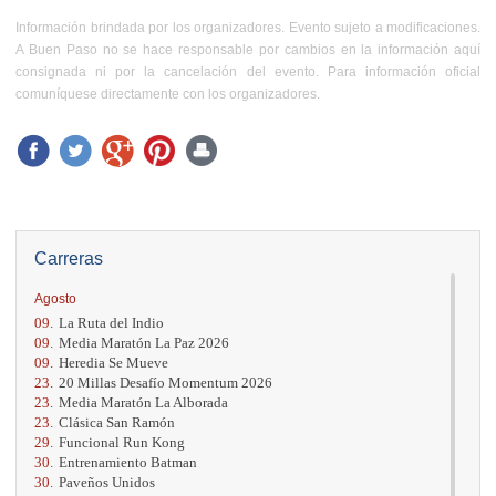
Información brindada por los organizadores. Evento sujeto a modificaciones.
A Buen Paso no se hace responsable por cambios en la información aquí
consignada ni por la cancelación del evento. Para información oficial
comuníquese directamente con los organizadores.
Carreras
Agosto
09.
La Ruta del Indio
09.
Media Maratón La Paz 2026
09.
Heredia Se Mueve
23.
20 Millas Desafío Momentum 2026
23.
Media Maratón La Alborada
23.
Clásica San Ramón
29.
Funcional Run Kong
30.
Entrenamiento Batman
30.
Paveños Unidos