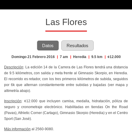
Las Flores
Datos
Resultados
Domingo 21 Febrero 2016
|
7 am
|
Heredia
|
9.5 km
|
¢12.000
Descripción
: La edición 14 de la Carrera de Las Flores tendrá una distancia
de 9.5 kilómetros, con salida y meta frente al Gimnasio Skorpio, en Heredia.
El recorrido es retador, con los tres primeros kilómetros de subida, seguidos
por 6k que alternan constantemente entre subidas y bajadas (ver mapa y
altimetría abajo).
Inscripción
: ¢12.000 que incluyen camisa, medalla, hidratación, póliza de
seguro y cronometraje electrónico. Habilitadas en tiendas On the Road
(Pavas), Athletic Corner (Cartago), Gimnasio Skorpio (Heredia) y en el Centro
Sport (San José).
Más información
al 2560-9080.