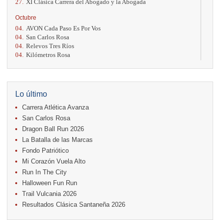
27.
XI Clásica Carrera del Abogado y la Abogada
Octubre
04.
AVON Cada Paso Es Por Vos
04.
San Carlos Rosa
04.
Relevos Tres Ríos
04.
Kilómetros Rosa
11.
Run In The City
17.
Caribe Paradise Run
18.
Casa Turire Trail Run
18.
Warriors Run Circuit
Lo último
18.
Samsung Jacó Beach Half Marathon 2026
Carrera Atlética Avanza
25.
KRun by Under Armour
25.
Run Alajuela
San Carlos Rosa
31.
Halloween Fun Run
Dragon Ball Run 2026
La Batalla de las Marcas
Noviembre
Fondo Patriótico
08.
Lindora Run
15.
Entre Pan y Rosas
Mi Corazón Vuela Alto
Run In The City
Diciembre
Halloween Fun Run
06.
Trail Vulcania 2026
Trail Vulcania 2026
12.
Media Maratón Puntarenas 2026
Resultados Clásica Santaneña 2026
Carreras anteriores