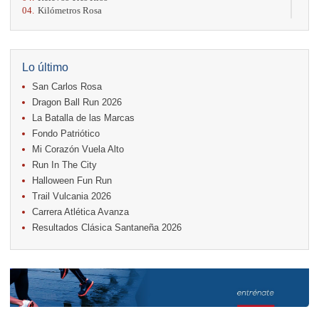
04.
Kilómetros Rosa
11.
Run In The City
17.
Caribe Paradise Run
18.
Casa Turire Trail Run
18.
Warriors Run Circuit
Lo último
18.
Samsung Jacó Beach Half Marathon 2026
San Carlos Rosa
25.
KRun by Under Armour
25.
Run Alajuela
Dragon Ball Run 2026
31.
Halloween Fun Run
La Batalla de las Marcas
Fondo Patriótico
Noviembre
Mi Corazón Vuela Alto
08.
Lindora Run
15.
Entre Pan y Rosas
Run In The City
Halloween Fun Run
Diciembre
Trail Vulcania 2026
06.
Trail Vulcania 2026
Carrera Atlética Avanza
12.
Media Maratón Puntarenas 2026
Resultados Clásica Santaneña 2026
Carreras anteriores