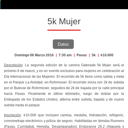
5k Mujer
Datos
Domingo 06 Marzo 2016
|
7:30 am
|
Pavas
|
5k
|
¢10.000
Descripción
: La segunda edición de la carrera Gatorade 5k Mujer será el
próximo 6 de marzo, y es un evento exclusivo para mujeres en celebración al
Día Internacional de las Mujeres. El recorrido de 5k tiene como salida y meta
en el Parque La Amistad, en Rohrmoser. El recorrido inicia con 2k de subida
por el Bulevar de Rohrmoser, seguidos de 2k de bajada por la calle principal
hacia Pavas. Finalmente el último kilómetro, luego de doblar por la
Embajada de los Estados Unidos, alterna entre subida, bajada y de nuevo
subida hasta el parque.
Inscripción
: ¢10.000 que incluyen camisa, medalla, hidratación, refrigerio,
cronometraje electrónico y póliza de seguro. Habilitadas en tiendas Runners
(Pavas, Curridabat, Heredia, Desamparados), Endurance 26.2 (Alajuela y