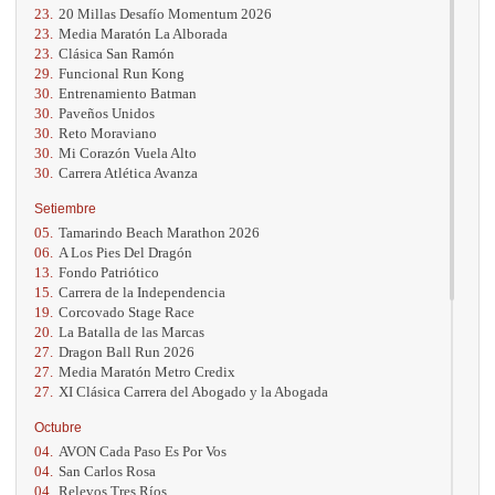
23.
20 Millas Desafío Momentum 2026
23.
Media Maratón La Alborada
23.
Clásica San Ramón
29.
Funcional Run Kong
30.
Entrenamiento Batman
30.
Paveños Unidos
30.
Reto Moraviano
30.
Mi Corazón Vuela Alto
30.
Carrera Atlética Avanza
Setiembre
05.
Tamarindo Beach Marathon 2026
06.
A Los Pies Del Dragón
13.
Fondo Patriótico
15.
Carrera de la Independencia
19.
Corcovado Stage Race
20.
La Batalla de las Marcas
27.
Dragon Ball Run 2026
27.
Media Maratón Metro Credix
27.
XI Clásica Carrera del Abogado y la Abogada
Octubre
04.
AVON Cada Paso Es Por Vos
04.
San Carlos Rosa
04.
Relevos Tres Ríos