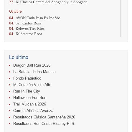
27.
XI Clásica Carrera del Abogado y la Abogada
Octubre
04.
AVON Cada Paso Es Por Vos
04.
San Carlos Rosa
04.
Relevos Tres Ríos
04.
Kilómetros Rosa
11.
Run In The City
17.
Caribe Paradise Run
18.
Casa Turire Trail Run
18.
Warriors Run Circuit
Lo último
18.
Samsung Jacó Beach Half Marathon 2026
Dragon Ball Run 2026
25.
KRun by Under Armour
25.
Run Alajuela
La Batalla de las Marcas
31.
Halloween Fun Run
Fondo Patriótico
Mi Corazón Vuela Alto
Noviembre
Run In The City
08.
Lindora Run
15.
Entre Pan y Rosas
Halloween Fun Run
Trail Vulcania 2026
Diciembre
Carrera Atlética Avanza
06.
Trail Vulcania 2026
Resultados Clásica Santaneña 2026
12.
Media Maratón Puntarenas 2026
Resultados Run Costa Rica by PLS
Carreras anteriores