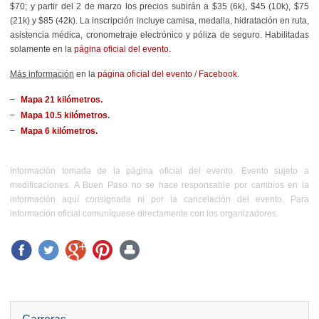
$70; y partir del 2 de marzo los precios subirán a $35 (6k), $45 (10k), $75
(21k) y $85 (42k). La inscripción incluye camisa, medalla, hidratación en ruta,
asistencia médica, cronometraje electrónico y póliza de seguro. Habilitadas
solamente en la
página oficial del evento.
Más información
en la
página oficial del evento
/
Facebook
.
Mapa 21 kilómetros.
Mapa 10.5 kilómetros
.
Mapa 6 kilómetros.
Información tomada de la página oficial del evento. Evento sujeto a
modificaciones. A Buen Paso no se hace responsable por cambios en la
información aquí consignada ni por la cancelación del evento. Para
información oficial comuníquese directamente con los organizadores.