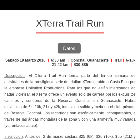
XTerra Trail Run
Datos
Sábado 19 Marzo 2016
|
6:30 am
|
Conchal, Guanacaste
|
Trail
|
6-10-
21-42 km
|
$30-$85
Descripción
: El XTerra Trail Run forma parte del fin de semana de
actividades de la prestigiosa serie de triatlón XTerra, traído a Costa Rica por
la empresa Unlimited Productions. Para los que no están interesados en
nadar y cletear, el XTerra ofrece un evento solo de carrera por los exquisitos
caminos y senderos de la Reserva Conchal, en Guanacaste. Habrá
distancias de 6k, 10k, 21k y 42k, todos con salida y meta en el club privado
de Reserva Conchal. Los recorridos son escénicamente incomparables, a
través de las áridas montañas de la zona y con una altimetría muy variada
(ver enlaces abajo).
Inscripción
: Antes del 2 de marzo costará $25 (6k), $36 (10k), $55 (21k) y