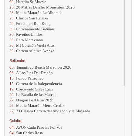
09.
Heredia Se Mueve
23.
20 Millas Desafío Momentum 2026
23.
Media Maratón La Alborada
23.
Clásica San Ramón
29.
Funcional Run Kong
30.
Entrenamiento Batman
30.
Paveños Unidos
30.
Reto Moraviano
30.
Mi Corazón Vuela Alto
30.
Carrera Atlética Avanza
Setiembre
05.
Tamarindo Beach Marathon 2026
06.
A Los Pies Del Dragón
13.
Fondo Patriótico
15.
Carrera de la Independencia
19.
Corcovado Stage Race
20.
La Batalla de las Marcas
27.
Dragon Ball Run 2026
27.
Media Maratón Metro Credix
27.
XI Clásica Carrera del Abogado y la Abogada
Octubre
04.
AVON Cada Paso Es Por Vos
04.
San Carlos Rosa