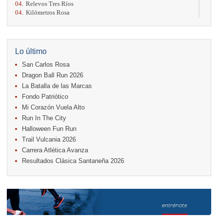
04.
Relevos Tres Ríos
04.
Kilómetros Rosa
11.
Run In The City
17.
Caribe Paradise Run
18.
Casa Turire Trail Run
18.
Warriors Run Circuit
Lo último
18.
Samsung Jacó Beach Half Marathon 2026
San Carlos Rosa
25.
KRun by Under Armour
25.
Run Alajuela
Dragon Ball Run 2026
31.
Halloween Fun Run
La Batalla de las Marcas
Fondo Patriótico
Noviembre
Mi Corazón Vuela Alto
08.
Lindora Run
15.
Entre Pan y Rosas
Run In The City
Halloween Fun Run
Diciembre
Trail Vulcania 2026
06.
Trail Vulcania 2026
Carrera Atlética Avanza
12.
Media Maratón Puntarenas 2026
Resultados Clásica Santaneña 2026
Carreras anteriores