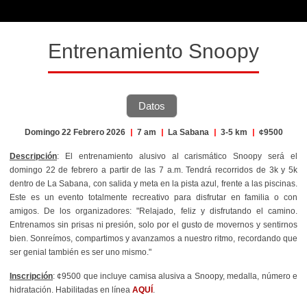
Entrenamiento Snoopy
Datos
Domingo 22 Febrero 2026
|
7 am
|
La Sabana
|
3-5 km
|
¢9500
Descripción
: El entrenamiento alusivo al carismático Snoopy será el
domingo 22 de febrero a partir de las 7 a.m. Tendrá recorridos de 3k y 5k
dentro de La Sabana, con salida y meta en la pista azul, frente a las piscinas.
Este es un evento totalmente recreativo para disfrutar en familia o con
amigos. De los organizadores: "R
elajado, feliz y disfrutando el camino.
Entrenamos sin prisas ni presión, solo por el gusto de movernos y sentirnos
bien. Sonreímos, compartimos y avanzamos a nuestro ritmo, recordando que
ser genial también es ser uno mismo."
Inscripción
: ¢9500 que incluye camisa alusiva a Snoopy, medalla, número e
hidratación. Habilitadas en línea
AQUÍ
.