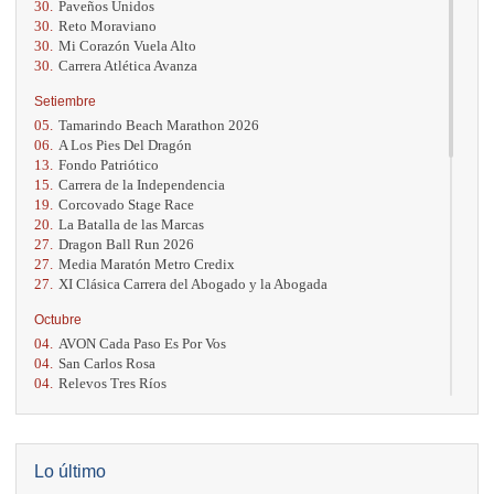
30.
Paveños Unidos
30.
Reto Moraviano
30.
Mi Corazón Vuela Alto
30.
Carrera Atlética Avanza
Setiembre
05.
Tamarindo Beach Marathon 2026
06.
A Los Pies Del Dragón
13.
Fondo Patriótico
15.
Carrera de la Independencia
19.
Corcovado Stage Race
20.
La Batalla de las Marcas
27.
Dragon Ball Run 2026
27.
Media Maratón Metro Credix
27.
XI Clásica Carrera del Abogado y la Abogada
Octubre
04.
AVON Cada Paso Es Por Vos
04.
San Carlos Rosa
04.
Relevos Tres Ríos
04.
Kilómetros Rosa
11.
Run In The City
17.
Caribe Paradise Run
18.
Casa Turire Trail Run
Lo último
18.
Warriors Run Circuit