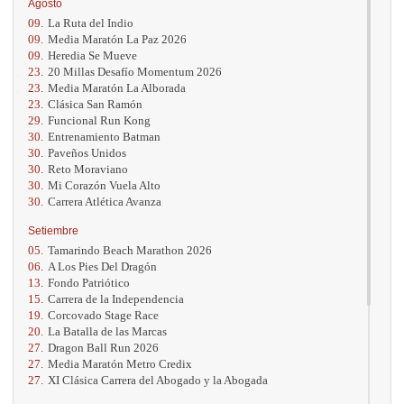
Agosto
09.
La Ruta del Indio
09.
Media Maratón La Paz 2026
09.
Heredia Se Mueve
23.
20 Millas Desafío Momentum 2026
23.
Media Maratón La Alborada
23.
Clásica San Ramón
29.
Funcional Run Kong
30.
Entrenamiento Batman
30.
Paveños Unidos
30.
Reto Moraviano
30.
Mi Corazón Vuela Alto
30.
Carrera Atlética Avanza
Setiembre
05.
Tamarindo Beach Marathon 2026
06.
A Los Pies Del Dragón
13.
Fondo Patriótico
15.
Carrera de la Independencia
19.
Corcovado Stage Race
20.
La Batalla de las Marcas
27.
Dragon Ball Run 2026
27.
Media Maratón Metro Credix
27.
XI Clásica Carrera del Abogado y la Abogada