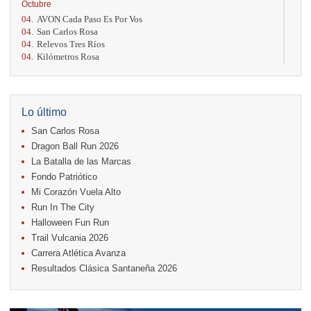
Octubre
04.
AVON Cada Paso Es Por Vos
04.
San Carlos Rosa
04.
Relevos Tres Ríos
04.
Kilómetros Rosa
11.
Run In The City
17.
Caribe Paradise Run
18.
Casa Turire Trail Run
18.
Warriors Run Circuit
Lo último
18.
Samsung Jacó Beach Half Marathon 2026
San Carlos Rosa
25.
KRun by Under Armour
25.
Run Alajuela
Dragon Ball Run 2026
31.
Halloween Fun Run
La Batalla de las Marcas
Fondo Patriótico
Noviembre
Mi Corazón Vuela Alto
08.
Lindora Run
15.
Entre Pan y Rosas
Run In The City
Halloween Fun Run
Diciembre
Trail Vulcania 2026
06.
Trail Vulcania 2026
Carrera Atlética Avanza
12.
Media Maratón Puntarenas 2026
Resultados Clásica Santaneña 2026
Carreras anteriores