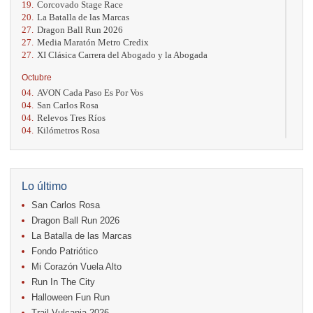
19.
Corcovado Stage Race
20.
La Batalla de las Marcas
27.
Dragon Ball Run 2026
27.
Media Maratón Metro Credix
27.
XI Clásica Carrera del Abogado y la Abogada
Octubre
04.
AVON Cada Paso Es Por Vos
04.
San Carlos Rosa
04.
Relevos Tres Ríos
04.
Kilómetros Rosa
11.
Run In The City
17.
Caribe Paradise Run
18.
Casa Turire Trail Run
18.
Warriors Run Circuit
Lo último
18.
Samsung Jacó Beach Half Marathon 2026
San Carlos Rosa
25.
KRun by Under Armour
25.
Run Alajuela
Dragon Ball Run 2026
31.
Halloween Fun Run
La Batalla de las Marcas
Fondo Patriótico
Noviembre
Mi Corazón Vuela Alto
08.
Lindora Run
15.
Entre Pan y Rosas
Run In The City
Halloween Fun Run
Diciembre
Trail Vulcania 2026