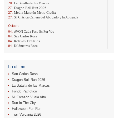
20.
La Batalla de las Marcas
27.
Dragon Ball Run 2026
27.
Media Maratón Metro Credix
27.
XI Clásica Carrera del Abogado y la Abogada
Octubre
04.
AVON Cada Paso Es Por Vos
04.
San Carlos Rosa
04.
Relevos Tres Ríos
04.
Kilómetros Rosa
11.
Run In The City
17.
Caribe Paradise Run
18.
Casa Turire Trail Run
18.
Warriors Run Circuit
Lo último
18.
Samsung Jacó Beach Half Marathon 2026
San Carlos Rosa
25.
KRun by Under Armour
25.
Run Alajuela
Dragon Ball Run 2026
31.
Halloween Fun Run
La Batalla de las Marcas
Fondo Patriótico
Noviembre
Mi Corazón Vuela Alto
08.
Lindora Run
15.
Entre Pan y Rosas
Run In The City
Halloween Fun Run
Diciembre
Trail Vulcania 2026
06.
Trail Vulcania 2026