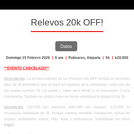
Relevos 20k OFF!
Datos
Domingo 15 Febrero 2026
|
6 am
|
Palmares, Alajuela
|
5k
|
¢20.000
**EVENTO CANCELADO**
Descripción
: La primera edición de los Relevos 20k OFF! tendrá un recorrido
total de 20 kilómetros que se hará en equipos de 4 corredores, cada uno de
los cuales correrá 5k. La salida y meta será frente a la Asociación Cívica
Palmareña. También se podrá correr de forma individual la distancia de 5k.
Inscripción
: ¢20.000 por persona (¢80.000 por equipo), ¢19.000 la
inscripción individual de 5k. Incluye camisa, medalla, hidratación, póliza de
seguro, actividades varias, rifas, fruta y ambulancia. Habilitadas en línea
AQUÍ
.