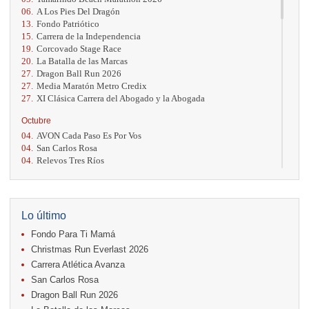
06.
A Los Pies Del Dragón
13.
Fondo Patriótico
15.
Carrera de la Independencia
19.
Corcovado Stage Race
20.
La Batalla de las Marcas
27.
Dragon Ball Run 2026
27.
Media Maratón Metro Credix
27.
XI Clásica Carrera del Abogado y la Abogada
Octubre
04.
AVON Cada Paso Es Por Vos
04.
San Carlos Rosa
04.
Relevos Tres Ríos
04.
Kilómetros Rosa
11.
Run In The City
17.
Caribe Paradise Run
18.
Casa Turire Trail Run
Lo último
18.
Warriors Run Circuit
Fondo Para Ti Mamá
18.
Samsung Jacó Beach Half Marathon 2026
25.
KRun by Under Armour
Christmas Run Everlast 2026
25.
Run Alajuela
Carrera Atlética Avanza
31.
Halloween Fun Run
San Carlos Rosa
Noviembre
Dragon Ball Run 2026