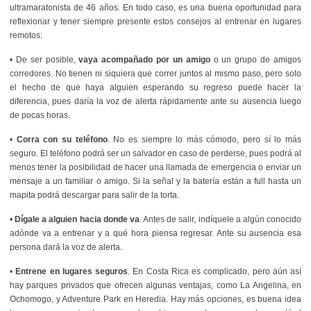
ultramaratonista de 46 años. En todo caso, es una buena oportunidad para
reflexionar y tener siempre presente estos consejos al entrenar en lugares
remotos:
• De ser posible,
vaya acompañado por un amigo
o un grupo de amigos
corredores. No tienen ni siquiera que correr juntos al mismo paso, pero solo
el hecho de que haya alguien esperando su regreso puede hacer la
diferencia, pues daría la voz de alerta rápidamente ante su ausencia luego
de pocas horas.
•
Corra con su teléfono
. No es siempre lo más cómodo, pero sí lo más
seguro. El teléfono podrá ser un salvador en caso de perderse, pues podrá al
menos tener la posibilidad de hacer una llamada de emergencia o enviar un
mensaje a un familiar o amigo. Si la señal y la batería están a full hasta un
mapita podrá descargar para salir de la torta.
•
Dígale a alguien hacia donde va
. Antes de salir, indíquele a algún conocido
adónde va a entrenar y a qué hora piensa regresar. Ante su ausencia esa
persona dará la voz de alerta.
•
Entrene en lugares seguros
. En Costa Rica es complicado, pero aún así
hay parques privados que ofrecen algunas ventajas, como La Angelina, en
Ochomogo, y Adventure Park en Heredia. Hay más opciones, es buena idea