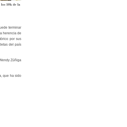
puede terminar
na herencia de
tórico por sus
letas del país
y Wendy Zúñiga
a, que ha sido