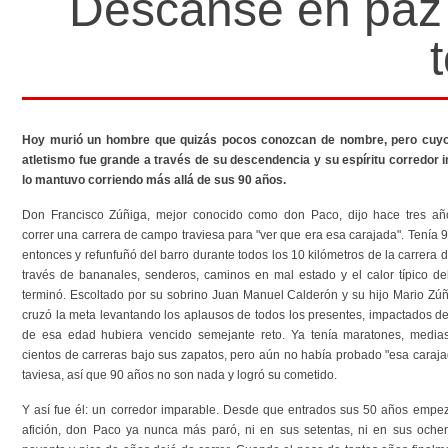
Descanse en paz 
Hoy murió un hombre que quizás pocos conozcan de nombre, pero cuyo
atletismo fue grande a través de su descendencia y su espíritu corredor
lo mantuvo corriendo más allá de sus 90 años.
Don Francisco Zúñiga, mejor conocido como don Paco, dijo hace tres añ
correr una carrera de campo traviesa para "ver que era esa carajada". Tenía 
entonces y refunfuñó del barro durante todos los 10 kilómetros de la carrera
través de bananales, senderos, caminos en mal estado y el calor típico de
terminó. Escoltado por su sobrino Juan Manuel Calderón y su hijo Mario Zú
cruzó la meta levantando los aplausos de todos los presentes, impactados d
de esa edad hubiera vencido semejante reto. Ya tenía maratones, media
cientos de carreras bajo sus zapatos, pero aún no había probado "esa caraj
taviesa, así que 90 años no son nada y logró su cometido.
Y así fue él: un corredor imparable. Desde que entrados sus 50 años empez
afición, don Paco ya nunca más paró, ni en sus setentas, ni en sus oche