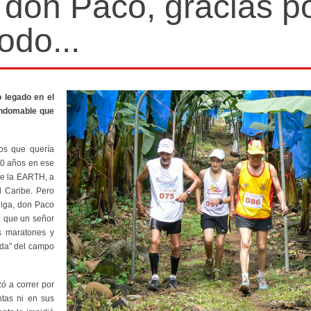
don Paco, gracias p
todo...
 legado en el
 indomable que
os que quería
90 años en ese
 de la EARTH, a
l Caribe. Pero
ñiga, don Paco
e que un señor
s maratones y
ada" del campo
ó a correr por
ntas ni en sus