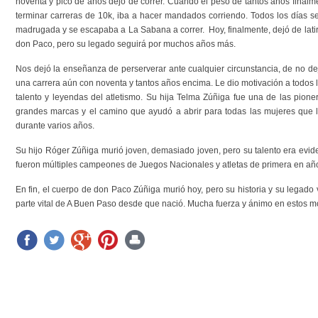
noventa y pico de años dejó de correr. Cuando el peso de tantos años finalme
terminar carreras de 10k, iba a hacer mandados corriendo. Todos los días s
madrugada y se escapaba a La Sabana a correr. Hoy, finalmente, dejó de latir
don Paco, pero su legado seguirá por muchos años más.
Nos dejó la enseñanza de perserverar ante cualquier circunstancia, de no d
una carrera aún con noventa y tantos años encima. Le dio motivación a todos 
talento y leyendas del atletismo. Su hija Telma Zúñiga fue una de las pione
grandes marcas y el camino que ayudó a abrir para todas las mujeres que le
durante varios años.
Su hijo Róger Zúñiga murió joven, demasiado joven, pero su talento era evi
fueron múltiples campeones de Juegos Nacionales y atletas de primera en añ
En fin, el cuerpo de don Paco Zúñiga murió hoy, pero su historia y su legado
parte vital de A Buen Paso desde que nació. Mucha fuerza y ánimo en estos mo