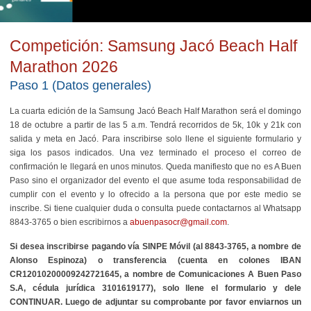
Competición: Samsung Jacó Beach Half
Marathon 2026
Paso 1 (Datos generales)
La cuarta edición de la Samsung Jacó Beach Half Marathon será el domingo
18 de octubre a partir de las 5 a.m. Tendrá recorridos de 5k, 10k y 21k con
salida y meta en Jacó. Para inscribirse solo llene el siguiente formulario y
siga los pasos indicados. Una vez terminado el proceso el correo de
confirmación le llegará en unos minutos. Queda manifiesto que no es A Buen
Paso sino el organizador del evento el que asume toda responsabilidad de
cumplir con el evento y lo ofrecido a la persona que por este medio se
inscribe. Si tiene cualquier duda o consulta puede contactarnos al Whatsapp
8843-3765 o bien escribirnos a
abuenpasocr@gmail.com
.
Si desea inscribirse pagando vía SINPE Móvil (al 8843-3765, a nombre de
Alonso Espinoza) o transferencia (
cuenta en colones IBAN
CR12010200009242721645
, a nombre de Comunicaciones A Buen Paso
S.A, cédula jurídica 3101619177
), solo llene el formulario y dele
CONTINUAR. Luego de adjuntar su comprobante por favor enviarnos un