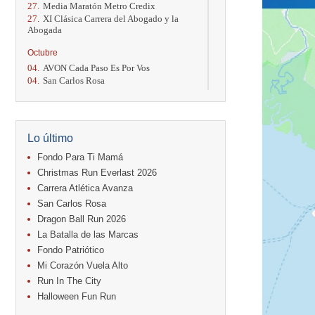
27.
Media Maratón Metro Credix
27.
XI Clásica Carrera del Abogado y la
Abogada
Octubre
04.
AVON Cada Paso Es Por Vos
04.
San Carlos Rosa
04.
Relevos Tres Ríos
04.
Kilómetros Rosa
11.
Run In The City
17.
Caribe Paradise Run
Lo último
18.
Casa Turire Trail Run
18.
Warriors Run Circuit
Fondo Para Ti Mamá
18.
Samsung Jacó Beach Half Marathon
Christmas Run Everlast 2026
2026
Carrera Atlética Avanza
25.
KRun by Under Armour
San Carlos Rosa
25.
Run Alajuela
31.
Halloween Fun Run
Dragon Ball Run 2026
La Batalla de las Marcas
Noviembre
Fondo Patriótico
08.
Lindora Run
Mi Corazón Vuela Alto
15.
Entre Pan y Rosas
Run In The City
Diciembre
Halloween Fun Run
06.
Trail Vulcania 2026