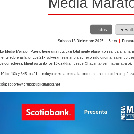
Media Marató
Datos
Result
Sábado 13 Diciembre 2025
|
5 am
|
Puntar
 La Media Maratón Puerto tiene una ruta casi totalmente plana, con salida al amane
mente sobre asfalto. Los 21k volverán este año a su recorrido original saliendo d
los corredores. Mientras tanto los 10k saldrán desde Chacarita (ver mapas abajo).
$40 los 10k y $45 los 21k. Incluye camisa, medalla, cronometraje electrónico, póliz
ción
: soporte@grupopublicitariocr.net