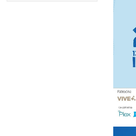
12.
Media Maratón Puntarenas 2026
13.
Christmas Run Everlast 2026
Carreras anteriores