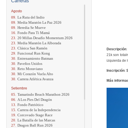
Carreras
Agosto
09.
La Ruta del Indio
09.
Media Maratón La Paz 2026
09.
Heredia Se Mueve
16.
Fondo Para Ti Mamá
23.
20 Millas Desafío Momentum 2026
23.
Media Maratón La Alborada
23.
Clásica San Ramón
Descripción
:
29.
Funcional Run Kong
21k son total
30.
Entrenamiento Batman
izquierda de 
30.
Paveños Unidos
30.
Reto Moraviano
Inscripción
: 
30.
Mi Corazón Vuela Alto
30.
Carrera Atlética Avanza
Más informa
Setiembre
05.
Tamarindo Beach Marathon 2026
06.
A Los Pies Del Dragón
13.
Fondo Patriótico
15.
Carrera de la Independencia
19.
Corcovado Stage Race
20.
La Batalla de las Marcas
27.
Dragon Ball Run 2026