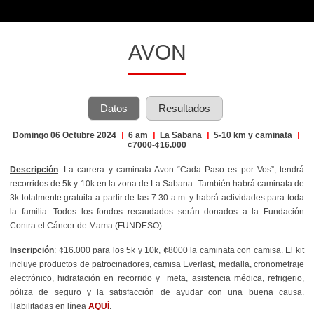
AVON
Datos
Resultados
Domingo 06 Octubre 2024
|
6 am
|
La Sabana
|
5-10 km y caminata
|
¢7000-¢16.000
Descripción
: La carrera y caminata Avon “Cada Paso es por Vos”, tendrá
recorridos de 5k y 10k en la zona de La Sabana. También habrá caminata de
3k totalmente gratuita a partir de las 7:30 a.m. y habrá actividades para toda
la familia. Todos los fondos recaudados serán donados a la Fundación
Contra el Cáncer de Mama (FUNDESO)
Inscripción
: ¢16.000 para los 5k y 10k, ¢8000 la caminata con camisa. El kit
incluye productos de patrocinadores, camisa Everlast, medalla, cronometraje
electrónico, hidratación en recorrido y meta, asistencia médica, refrigerio,
póliza de seguro y la satisfacción de ayudar con una buena causa.
Habilitadas en línea
AQUÍ
.