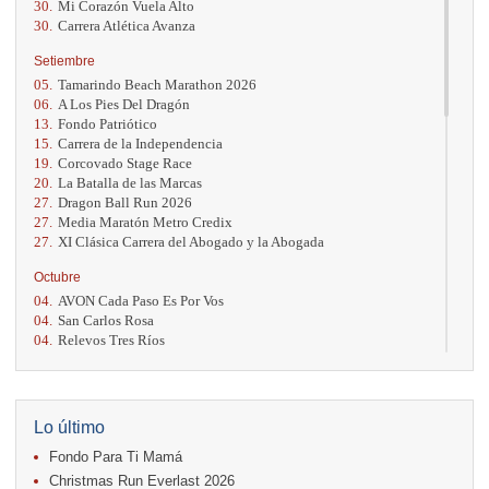
30.
Mi Corazón Vuela Alto
30.
Carrera Atlética Avanza
Setiembre
05.
Tamarindo Beach Marathon 2026
06.
A Los Pies Del Dragón
13.
Fondo Patriótico
15.
Carrera de la Independencia
19.
Corcovado Stage Race
20.
La Batalla de las Marcas
27.
Dragon Ball Run 2026
27.
Media Maratón Metro Credix
27.
XI Clásica Carrera del Abogado y la Abogada
Octubre
04.
AVON Cada Paso Es Por Vos
04.
San Carlos Rosa
04.
Relevos Tres Ríos
04.
Kilómetros Rosa
11.
Run In The City
17.
Caribe Paradise Run
18.
Casa Turire Trail Run
Lo último
18.
Warriors Run Circuit
Fondo Para Ti Mamá
18.
Samsung Jacó Beach Half Marathon 2026
25.
KRun by Under Armour
Christmas Run Everlast 2026