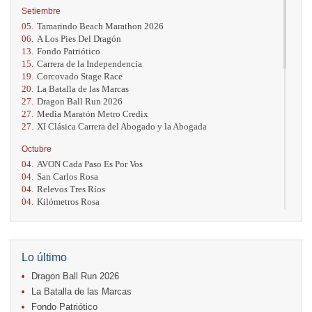
Setiembre
05.
Tamarindo Beach Marathon 2026
06.
A Los Pies Del Dragón
13.
Fondo Patriótico
15.
Carrera de la Independencia
19.
Corcovado Stage Race
20.
La Batalla de las Marcas
27.
Dragon Ball Run 2026
27.
Media Maratón Metro Credix
27.
XI Clásica Carrera del Abogado y la Abogada
Octubre
04.
AVON Cada Paso Es Por Vos
04.
San Carlos Rosa
04.
Relevos Tres Ríos
04.
Kilómetros Rosa
11.
Run In The City
17.
Caribe Paradise Run
18.
Casa Turire Trail Run
18.
Warriors Run Circuit
Lo último
18.
Samsung Jacó Beach Half Marathon 2026
Dragon Ball Run 2026
25.
KRun by Under Armour
25.
Run Alajuela
La Batalla de las Marcas
31.
Halloween Fun Run
Fondo Patriótico