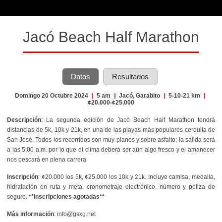
Jacó Beach Half Marathon
Datos
Resultados
Domingo 20 Octubre 2024
|
5 am
|
Jacó, Garabito
|
5-10-21 km
|
¢20.000-¢25.000
Descripción
: La segunda edición de Jacó Beach Half Marathon tendrá
distancias de 5k, 10k y 21k, en una de las playas más populares cerquita de
San José. Todos los recorridos son muy planos y sobre asfalto; la salida será
a las 5:00 a.m. por lo que el clima deberá ser aún algo fresco y el amanecer
nos pescará en plena carrera.
Inscripción
: ¢20.000 los 5k, ¢25.000 los 10k y 21k. Incluye camisa, medalla,
hidratación en ruta y meta, cronometraje electrónico, número y póliza de
seguro.
**Inscripciones agotadas**
Más información
: info@gsxg.net