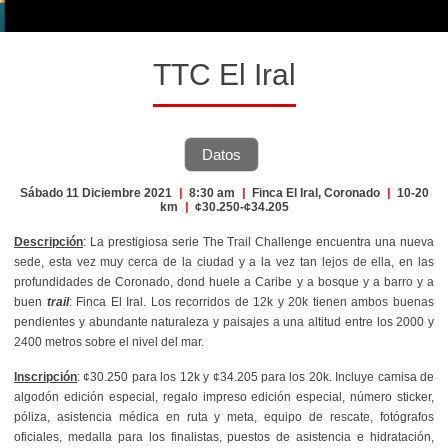
TTC El Iral
Datos
Sábado 11 Diciembre 2021
|
8:30 am
|
Finca El Iral, Coronado
|
10-20
km
|
¢30.250-¢34.205
Descripción
: La prestigiosa serie The Trail Challenge encuentra una nueva
sede, esta vez muy cerca de la ciudad y a la vez tan lejos de ella, en las
profundidades de Coronado, dond huele a Caribe y a bosque y a barro y a
buen
trail
: Finca El Iral. Los recorridos de 12k y 20k tienen ambos buenas
pendientes y abundante naturaleza y paisajes a una altitud entre los 2000 y
2400 metros sobre el nivel del mar.
Inscripción
: ¢30.250 para los 12k y ¢34.205 para los 20k. Incluye camisa de
algodón edición especial, regalo impreso edición especial, número sticker,
póliza, asistencia médica en ruta y meta, equipo de rescate, fotógrafos
oficiales, medalla para los finalistas, puestos de asistencia e hidratación,