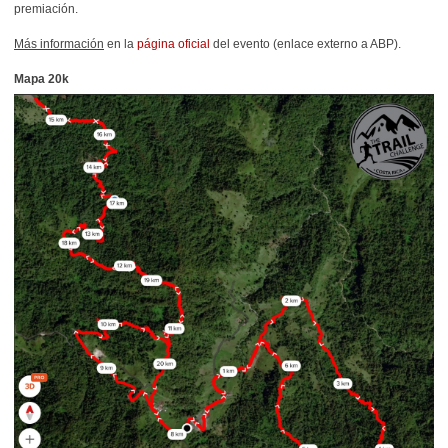
premiación.
Más información
en la
página oficial
del evento (enlace externo a ABP).
Mapa 20k