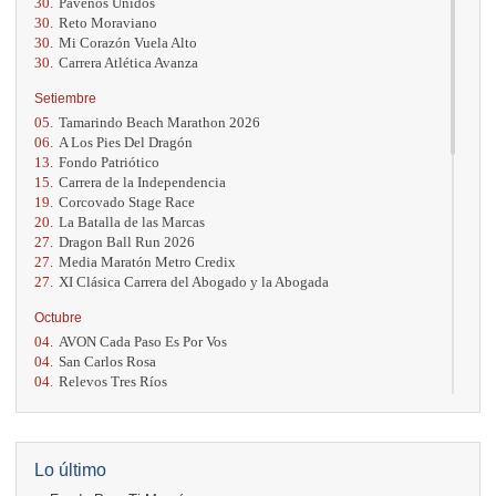
30.
Paveños Unidos
30.
Reto Moraviano
30.
Mi Corazón Vuela Alto
30.
Carrera Atlética Avanza
Setiembre
05.
Tamarindo Beach Marathon 2026
06.
A Los Pies Del Dragón
13.
Fondo Patriótico
15.
Carrera de la Independencia
19.
Corcovado Stage Race
20.
La Batalla de las Marcas
27.
Dragon Ball Run 2026
27.
Media Maratón Metro Credix
27.
XI Clásica Carrera del Abogado y la Abogada
Octubre
04.
AVON Cada Paso Es Por Vos
04.
San Carlos Rosa
04.
Relevos Tres Ríos
04.
Kilómetros Rosa
11.
Run In The City
17.
Caribe Paradise Run
18.
Casa Turire Trail Run
Lo último
18.
Warriors Run Circuit