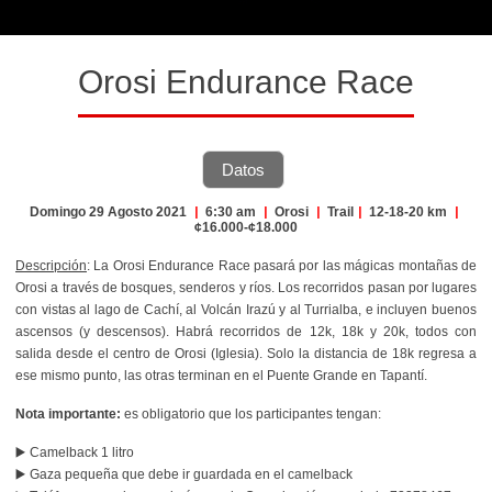
Orosi Endurance Race
Datos
Domingo 29 Agosto 2021
|
6:30 am
|
Orosi
|
Trail
|
12-18-20 km
|
¢16.000-¢18.000
Descripción
: La Orosi Endurance Race pasará por las mágicas montañas de
Orosi a través de bosques, senderos y ríos. Los recorridos pasan por lugares
con vistas al lago de Cachí, al Volcán Irazú y al Turrialba, e incluyen buenos
ascensos (y descensos). Habrá recorridos de 12k, 18k y 20k, todos con
salida desde el centro de Orosi (Iglesia). Solo la distancia de 18k regresa a
ese mismo punto, las otras terminan en el Puente Grande en Tapantí.
Nota importante:
es obligatorio que los participantes tengan:
▶️ Camelback 1 litro
▶️ Gaza pequeña que debe ir guardada en el camelback