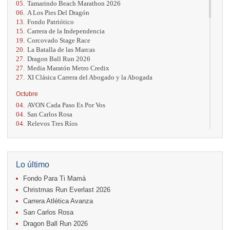
05.
Tamarindo Beach Marathon 2026
06.
A Los Pies Del Dragón
13.
Fondo Patriótico
15.
Carrera de la Independencia
19.
Corcovado Stage Race
20.
La Batalla de las Marcas
27.
Dragon Ball Run 2026
27.
Media Maratón Metro Credix
27.
XI Clásica Carrera del Abogado y la Abogada
Octubre
04.
AVON Cada Paso Es Por Vos
04.
San Carlos Rosa
04.
Relevos Tres Ríos
04.
Kilómetros Rosa
11.
Run In The City
17.
Caribe Paradise Run
18.
Casa Turire Trail Run
Lo último
18.
Warriors Run Circuit
Fondo Para Ti Mamá
18.
Samsung Jacó Beach Half Marathon 2026
25.
KRun by Under Armour
Christmas Run Everlast 2026
25.
Run Alajuela
Carrera Atlética Avanza
31.
Halloween Fun Run
San Carlos Rosa
Noviembre
Dragon Ball Run 2026