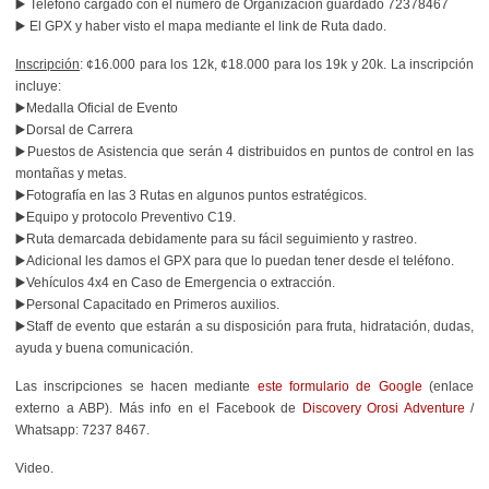
▶️ Teléfono cargado con el número de Organización guardado 72378467
▶️ El GPX y haber visto el mapa mediante el link de Ruta dado.
Inscripción
: ¢16.000 para los 12k, ¢18.000 para los 19k y 20k. La inscripción
incluye:
▶️Medalla Oficial de Evento
▶️Dorsal de Carrera
▶️Puestos de Asistencia que serán 4 distribuidos en puntos de control en las
montañas y metas.
▶️Fotografía en las 3 Rutas en algunos puntos estratégicos.
▶️Equipo y protocolo Preventivo C19.
▶️Ruta demarcada debidamente para su fácil seguimiento y rastreo.
▶️Adicional les damos el GPX para que lo puedan tener desde el teléfono.
▶️Vehículos 4x4 en Caso de Emergencia o extracción.
▶️Personal Capacitado en Primeros auxilios.
▶️Staff de evento que estarán a su disposición para fruta, hidratación, dudas,
ayuda y buena comunicación.
Las inscripciones se hacen mediante
este formulario de Google
(enlace
externo a ABP). Más info en el Facebook de
Discovery Orosi Adventure
/
Whatsapp:
7237 8467.
Video.