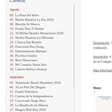
Carreras
Agosto
09.
La Ruta del Indio
09.
Media Maratón La Paz 2026
09.
Heredia Se Mueve
16.
Fondo Para Ti Mamá
23.
20 Millas Desafío Momentum 2026
23.
Media Maratón La Alborada
23.
Clásica San Ramón
Descripción
:
29.
Funcional Run Kong
institución.
30.
Entrenamiento Batman
30.
Paveños Unidos
Inscripción
: 
30.
Reto Moraviano
en el Colegio
30.
Mi Corazón Vuela Alto
30.
Carrera Atlética Avanza
Más informac
Setiembre
05.
Tamarindo Beach Marathon 2026
06.
A Los Pies Del Dragón
Mapa
13.
Fondo Patriótico
15.
Carrera de la Independencia
19.
Corcovado Stage Race
20.
La Batalla de las Marcas
27.
Dragon Ball Run 2026