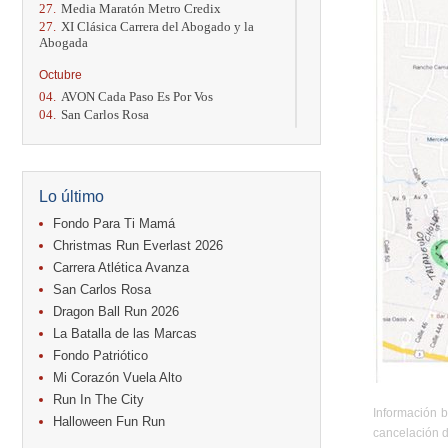
27.
Media Maratón Metro Credix
27.
XI Clásica Carrera del Abogado y la
Abogada
Octubre
04.
AVON Cada Paso Es Por Vos
04.
San Carlos Rosa
04.
Relevos Tres Ríos
04.
Kilómetros Rosa
11.
Run In The City
17.
Caribe Paradise Run
Lo último
18.
Casa Turire Trail Run
18.
Warriors Run Circuit
Fondo Para Ti Mamá
18.
Samsung Jacó Beach Half Marathon
Christmas Run Everlast 2026
2026
Carrera Atlética Avanza
25.
KRun by Under Armour
San Carlos Rosa
25.
Run Alajuela
31.
Halloween Fun Run
Dragon Ball Run 2026
La Batalla de las Marcas
Noviembre
Fondo Patriótico
08.
Lindora Run
Mi Corazón Vuela Alto
15.
Entre Pan y Rosas
Run In The City
Información b
Diciembre
Halloween Fun Run
cancelación d
06.
Trail Vulcania 2026