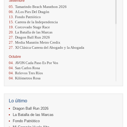
Setiembre
05.
Tamarindo Beach Marathon 2026
06.
A Los Pies Del Dragón
13.
Fondo Patriótico
15.
Carrera de la Independencia
19.
Corcovado Stage Race
20.
La Batalla de las Marcas
27.
Dragon Ball Run 2026
27.
Media Maratón Metro Credix
27.
XI Clásica Carrera del Abogado y la Abogada
Octubre
04.
AVON Cada Paso Es Por Vos
04.
San Carlos Rosa
04.
Relevos Tres Ríos
04.
Kilómetros Rosa
11.
Run In The City
17.
Caribe Paradise Run
18.
Casa Turire Trail Run
18.
Warriors Run Circuit
Lo último
18.
Samsung Jacó Beach Half Marathon 2026
Dragon Ball Run 2026
25.
KRun by Under Armour
25.
Run Alajuela
La Batalla de las Marcas
31.
Halloween Fun Run
Fondo Patriótico