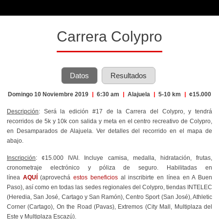
Carrera Colypro
Datos
Resultados
Domingo 10 Noviembre 2019
|
6:30 am
|
Alajuela
|
5-10 km
|
¢15.000
Descripción
: Será la edición #17 de la Carrera del Colypro, y tendrá
recorridos de 5k y 10k con salida y meta en el centro recreativo de Colypro,
en Desamparados de Alajuela. Ver detalles del recorrido en el mapa de
abajo.
Inscripción
: ¢15.000 IVAI. Incluye camisa, medalla, hidratación, frutas,
cronometraje electrónico y póliza de seguro. Habilitadas en
línea
AQUÍ
(aprovechá
estos beneficios
al inscribirte en línea en A Buen
Paso), así como en todas las sedes regionales del Colypro, tiendas INTELEC
(Heredia, San José, Cartago y San Ramón), Centro Sport (San José), Athletic
Corner (Cartago), On the Road (Pavas), Extremos (City Mall, Multiplaza del
Este y Multiplaza Escazú).