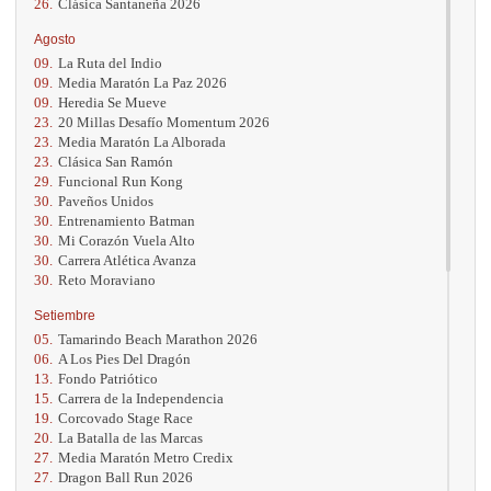
26.
Clásica Santaneña 2026
Agosto
09.
La Ruta del Indio
09.
Media Maratón La Paz 2026
09.
Heredia Se Mueve
23.
20 Millas Desafío Momentum 2026
23.
Media Maratón La Alborada
23.
Clásica San Ramón
29.
Funcional Run Kong
30.
Paveños Unidos
30.
Entrenamiento Batman
30.
Mi Corazón Vuela Alto
30.
Carrera Atlética Avanza
30.
Reto Moraviano
Setiembre
05.
Tamarindo Beach Marathon 2026
06.
A Los Pies Del Dragón
13.
Fondo Patriótico
15.
Carrera de la Independencia
19.
Corcovado Stage Race
20.
La Batalla de las Marcas
27.
Media Maratón Metro Credix
27.
Dragon Ball Run 2026