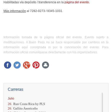
Habilitadas vía depósito / transferencia en la
página del evento
.
Más información
al 7282-0273 / 8345-1031.
Información tomada de la página oficial del evento. Evento sujeto a
modificaciones. A Buen Paso no se hace responsable por cambios en la
información aquí consignada ni por la cancelación del evento. Para
información oficial comuníquese directamente con los organizadores.
Carreras
Julio
26.
Run Costa Rica by PLS
26.
Gallito Aserriceño