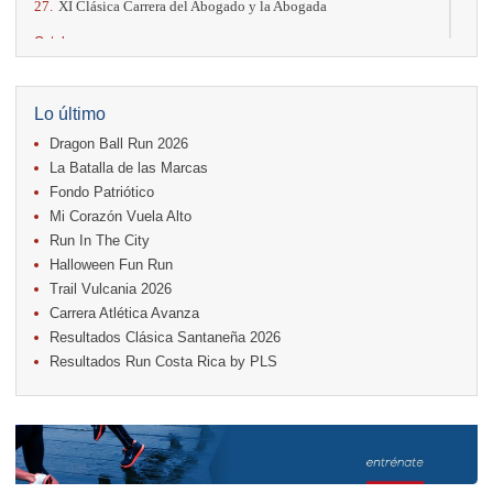
27.
XI Clásica Carrera del Abogado y la Abogada
Octubre
04.
AVON Cada Paso Es Por Vos
04.
San Carlos Rosa
04.
Relevos Tres Ríos
Lo último
04.
Kilómetros Rosa
Dragon Ball Run 2026
11.
Run In The City
17.
Caribe Paradise Run
La Batalla de las Marcas
18.
Casa Turire Trail Run
Fondo Patriótico
18.
Samsung Jacó Beach Half Marathon 2026
Mi Corazón Vuela Alto
18.
Warriors Run Circuit
Run In The City
25.
KRun by Under Armour
25.
Run Alajuela
Halloween Fun Run
31.
Halloween Fun Run
Trail Vulcania 2026
Carrera Atlética Avanza
Noviembre
Resultados Clásica Santaneña 2026
08.
Lindora Run
Resultados Run Costa Rica by PLS
15.
Entre Pan y Rosas
Diciembre
06.
Trail Vulcania 2026
12.
Media Maratón Puntarenas 2026
Carreras anteriores