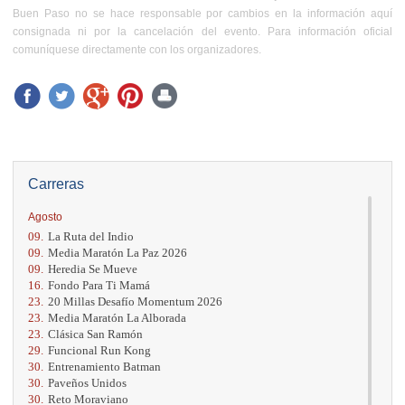
Buen Paso no se hace responsable por cambios en la información aquí
consignada ni por la cancelación del evento. Para información oficial
comuníquese directamente con los organizadores.
Carreras
Agosto
09.
La Ruta del Indio
09.
Media Maratón La Paz 2026
09.
Heredia Se Mueve
16.
Fondo Para Ti Mamá
23.
20 Millas Desafío Momentum 2026
23.
Media Maratón La Alborada
23.
Clásica San Ramón
29.
Funcional Run Kong
30.
Entrenamiento Batman
30.
Paveños Unidos
30.
Reto Moraviano