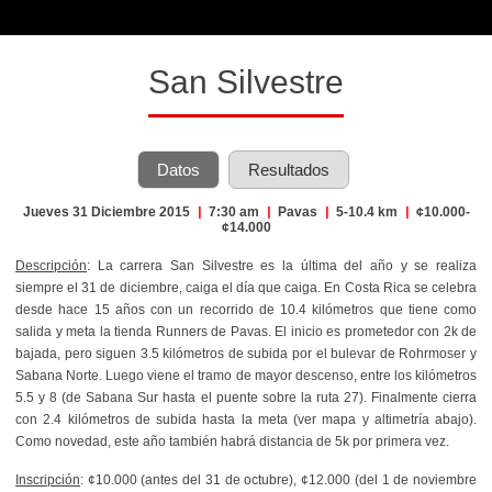
San Silvestre
Datos
Resultados
Jueves 31 Diciembre 2015
|
7:30 am
|
Pavas
|
5-10.4 km
|
¢10.000-
¢14.000
Descripción
: La carrera San Silvestre es la última del año y se realiza
siempre el 31 de diciembre, caiga el día que caiga. En Costa Rica se celebra
desde hace 15 años con un recorrido de 10.4 kilómetros que tiene como
salida y meta la tienda Runners de Pavas. El inicio es prometedor con 2k de
bajada, pero siguen 3.5 kilómetros de subida por el bulevar de Rohrmoser y
Sabana Norte. Luego viene el tramo de mayor descenso, entre los kilómetros
5.5 y 8 (de Sabana Sur hasta el puente sobre la ruta 27). Finalmente cierra
con 2.4 kilómetros de subida hasta la meta (ver mapa y altimetría abajo).
Como novedad, este año también habrá distancia de 5k por primera vez.
Inscripción
: ¢10.000 (antes del 31 de octubre), ¢12.000 (del 1 de noviembre