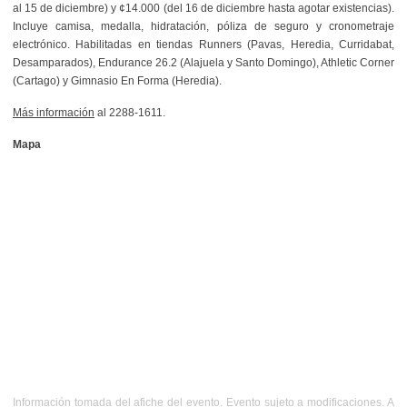
al 15 de diciembre) y ¢14.000 (del 16 de diciembre hasta agotar existencias).
Incluye camisa, medalla, hidratación, póliza de seguro y cronometraje
electrónico. Habilitadas en tiendas Runners (Pavas, Heredia, Curridabat,
Desamparados), Endurance 26.2 (Alajuela y Santo Domingo), Athletic Corner
(Cartago) y Gimnasio En Forma (Heredia).
Más información
al 2288-1611.
Mapa
Información tomada del afiche del evento. Evento sujeto a modificaciones. A