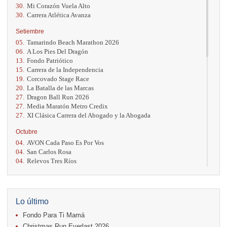
30.
Mi Corazón Vuela Alto
30.
Carrera Atlética Avanza
Setiembre
05.
Tamarindo Beach Marathon 2026
06.
A Los Pies Del Dragón
13.
Fondo Patriótico
15.
Carrera de la Independencia
19.
Corcovado Stage Race
20.
La Batalla de las Marcas
27.
Dragon Ball Run 2026
27.
Media Maratón Metro Credix
27.
XI Clásica Carrera del Abogado y la Abogada
Octubre
04.
AVON Cada Paso Es Por Vos
04.
San Carlos Rosa
04.
Relevos Tres Ríos
04.
Kilómetros Rosa
11.
Run In The City
17.
Caribe Paradise Run
18.
Casa Turire Trail Run
Lo último
18.
Warriors Run Circuit
Fondo Para Ti Mamá
18.
Samsung Jacó Beach Half Marathon 2026
25.
KRun by Under Armour
Christmas Run Everlast 2026