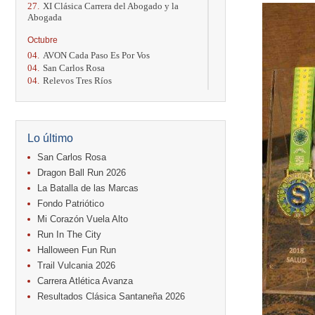
27.
XI Clásica Carrera del Abogado y la
Abogada
Octubre
04.
AVON Cada Paso Es Por Vos
04.
San Carlos Rosa
04.
Relevos Tres Ríos
04.
Kilómetros Rosa
11.
Run In The City
17.
Caribe Paradise Run
18.
Casa Turire Trail Run
Lo último
18.
Warriors Run Circuit
18.
Samsung Jacó Beach Half Marathon
San Carlos Rosa
2026
Dragon Ball Run 2026
25.
KRun by Under Armour
La Batalla de las Marcas
25.
Run Alajuela
Fondo Patriótico
31.
Halloween Fun Run
Mi Corazón Vuela Alto
Noviembre
Run In The City
08.
Lindora Run
Halloween Fun Run
15.
Entre Pan y Rosas
Trail Vulcania 2026
Diciembre
Carrera Atlética Avanza
06.
Trail Vulcania 2026
Resultados Clásica Santaneña 2026
12.
Media Maratón Puntarenas 2026