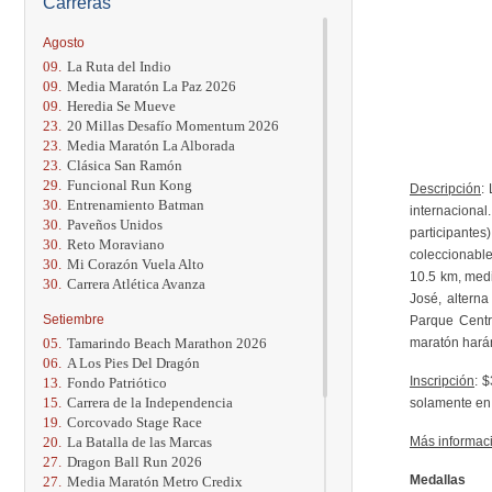
Carreras
Agosto
09.
La Ruta del Indio
09.
Media Maratón La Paz 2026
09.
Heredia Se Mueve
23.
20 Millas Desafío Momentum 2026
23.
Media Maratón La Alborada
23.
Clásica San Ramón
29.
Funcional Run Kong
Descripción
:
30.
Entrenamiento Batman
internacional
30.
Paveños Unidos
participante
30.
Reto Moraviano
coleccionable
30.
Mi Corazón Vuela Alto
10.5 km, medi
30.
Carrera Atlética Avanza
José, alterna
Setiembre
Parque Centr
05.
Tamarindo Beach Marathon 2026
maratón harán
06.
A Los Pies Del Dragón
Inscripción
: 
13.
Fondo Patriótico
15.
Carrera de la Independencia
solamente en 
19.
Corcovado Stage Race
20.
La Batalla de las Marcas
Más informac
27.
Dragon Ball Run 2026
Medallas
27.
Media Maratón Metro Credix