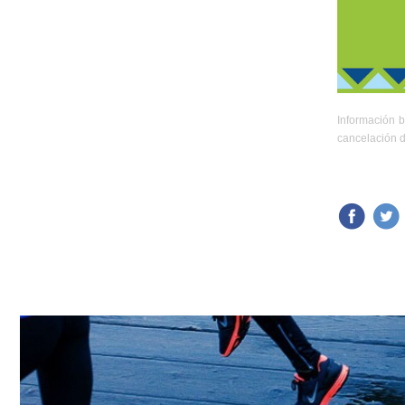
Información b
cancelación d