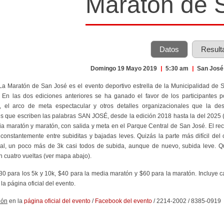
Maratón de 
Datos
Result
Domingo 19 Mayo 2019
|
5:30 am
|
San Jos
 La Maratón de San José es el evento deportivo estrella de la Municipalidad de 
. En las dos ediciones anteriores se ha ganado el favor de los participantes por
s), el arco de meta espectacular y otros detalles organizacionales que la des
s que escriben las palabras SAN JOSÉ, desde la edición 2018 hasta la del 2025 (v
a maratón y maratón, con salida y meta en el Parque Central de San José. El reco
 constantemente entre subiditas y bajadas leves. Quizás la parte más difícil de
al, un poco más de 3k casi todos de subida, aunque de nuevo, subida leve. Qu
 cuatro vueltas (ver mapa abajo).
$30 para los 5k y 10k, $40 para la media maratón y $60 para la maratón. Incluye ca
la página oficial del evento.
ión
en la
página oficial del evento
/
Facebook del evento
/ 2214-2002 / 8385-0919