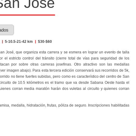
San José
ados
é
|
5-10.5-21-42 km
|
$30-$60
San José, que organiza esta carrera y se esmera en lograr un evento de talla
 el estricto control del tránsito (cierre total de vías para seguridad de los
tacan por sobre otras carreras josefinas. Otro atractivo son las medallas
er imagen abajo). Para esta tercera edición conservará sus recorridos de 5k,
rrido no tiene fuertes subidas, pero como es característico del centro de San
l circuito de 10.5 kilómetros es el tramo que va desde Sabana Oeste hasta el
ienes corran media maratón harán dos vuletas al circuito y quienes corran
misa, medalla, hidratación, frutas, póliza de seguro. Inscripciones habilitadas