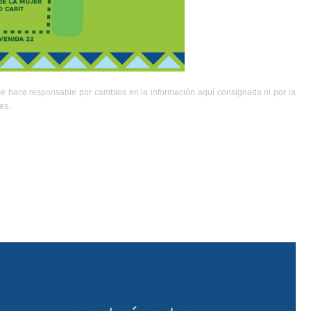
se hace responsable por cambios en la información aquí consignada ni por la
es.