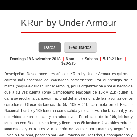
KRun by Under Armour
Datos
Resultados
Domingo 18 Noviembre 2018
|
6 am
|
La Sabana
|
5-10-21 km
|
$20-$35
Descripción
: Desde hace tres años la KRun by Under Armour es quizás la
carrera más esperada del calendario costarricense. Por el prestigio de la
marca (paquete calidad Under Armour), por la organización y por el hecho de
que a su vez cuenta como Campeonato Nacional de 10k y 21k (quien la
gana se proclama campeón nacional del año) es una de las favoritas de los
corredores. Ofrece distancias de 5k, 10k y 21k, con meta en el Estadio
Nacional. Los 5k y 10k tendrán como salida y meta el Estadio Nacional, y los
recorridos tienen cuestas y bajadas leves. En el caso de lo 10k, inician y
terminan con 2k de subida leve, y tiene unos 6k bastante favorables entre el
kilómetro 2 y el 8. Los 21k saldrán de Momentum Pinares y llegarán al
Estadio Nacional, pasando por San Franciso de Dos Ríos, Desamparados y