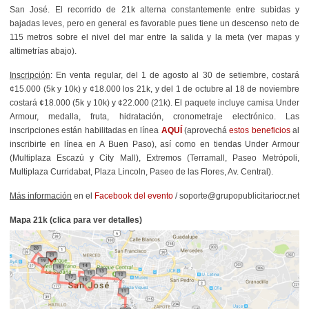
San José. El recorrido de 21k alterna constantemente entre subidas y
bajadas leves, pero en general es favorable pues tiene un descenso neto de
115 metros sobre el nivel del mar entre la salida y la meta (ver mapas y
altimetrías abajo).
Inscripción
: En venta regular, del 1 de agosto al 30 de setiembre, costará
¢15.000 (5k y 10k) y ¢18.000 los 21k, y del 1 de octubre al 18 de noviembre
costará ¢18.000 (5k y 10k) y ¢22.000 (21k). El paquete incluye camisa Under
Armour, medalla, fruta, hidratación, cronometraje electrónico. Las
inscripciones están habilitadas en línea
AQUÍ
(aprovechá
estos beneficios
al
inscribirte en línea en A Buen Paso),
así como en tiendas Under Armour
(Multiplaza Escazú y City Mall), Extremos (Terramall, Paseo Metrópoli,
Multiplaza Curridabat, Plaza Lincoln, Paseo de las Flores, Av. Central).
Más información
en el
Facebook del evento
/ soporte@grupopublicitariocr.net
Mapa 21k (clica para ver detalles)