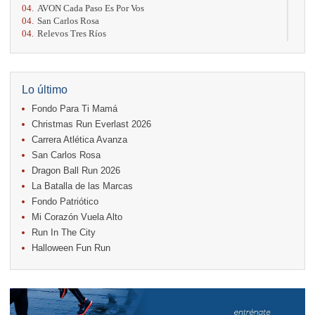
04.
AVON Cada Paso Es Por Vos
04.
San Carlos Rosa
04.
Relevos Tres Ríos
04.
Kilómetros Rosa
11.
Run In The City
17.
Caribe Paradise Run
18.
Casa Turire Trail Run
Lo último
18.
Warriors Run Circuit
Fondo Para Ti Mamá
18.
Samsung Jacó Beach Half Marathon 2026
25.
KRun by Under Armour
Christmas Run Everlast 2026
25.
Run Alajuela
Carrera Atlética Avanza
31.
Halloween Fun Run
San Carlos Rosa
Noviembre
Dragon Ball Run 2026
08.
Lindora Run
La Batalla de las Marcas
15.
Entre Pan y Rosas
Fondo Patriótico
Mi Corazón Vuela Alto
Diciembre
Run In The City
06.
Trail Vulcania 2026
Halloween Fun Run
12.
Media Maratón Puntarenas 2026
13.
Christmas Run Everlast 2026
Carreras anteriores