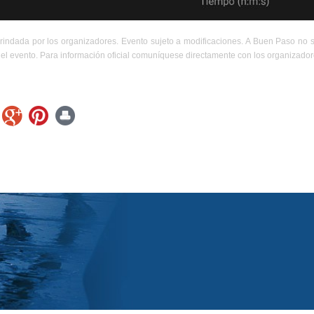
rindada por los organizadores. Evento sujeto a modificaciones. A Buen Paso no 
el evento. Para información oficial comuníquese directamente con los organizador