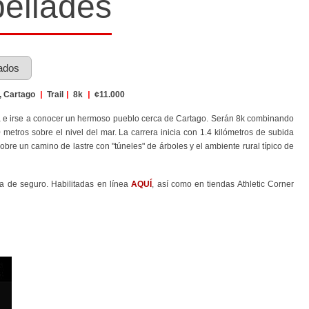
ellades
ados
, Cartago
|
Trail
|
8k
|
¢11.000
tina e irse a conocer un hermoso pueblo cerca de Cartago. Serán 8k combinando
 metros sobre el nivel del mar. La carrera inicia con 1.4 kilómetros de subida
obre un camino de lastre con "túneles" de árboles y el ambiente rural típico de
za de seguro. Habilitadas en línea
AQUÍ
, así como en tiendas Athletic Corner