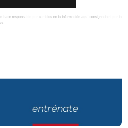
se hace responsable por cambios en la información aquí consignada ni por la
es.