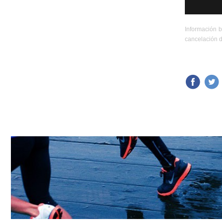
Información b
cancelación d