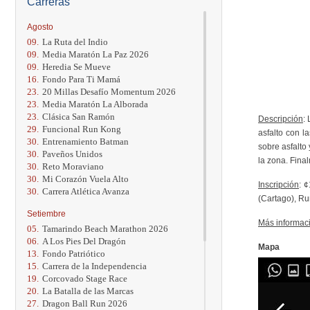
Carreras
Agosto
09.
La Ruta del Indio
09.
Media Maratón La Paz 2026
09.
Heredia Se Mueve
16.
Fondo Para Ti Mamá
23.
20 Millas Desafío Momentum 2026
23.
Media Maratón La Alborada
23.
Clásica San Ramón
Descripción
:
29.
Funcional Run Kong
asfalto con l
30.
Entrenamiento Batman
sobre asfalto
30.
Paveños Unidos
la zona. Fina
30.
Reto Moraviano
30.
Mi Corazón Vuela Alto
Inscripción
: 
30.
Carrera Atlética Avanza
(Cartago), Ru
Setiembre
Más informac
05.
Tamarindo Beach Marathon 2026
06.
A Los Pies Del Dragón
Mapa
13.
Fondo Patriótico
15.
Carrera de la Independencia
19.
Corcovado Stage Race
20.
La Batalla de las Marcas
27.
Dragon Ball Run 2026