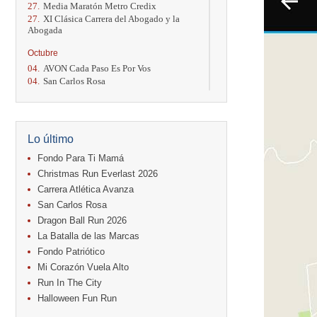
27.
Media Maratón Metro Credix
27.
XI Clásica Carrera del Abogado y la
Abogada
Octubre
04.
AVON Cada Paso Es Por Vos
04.
San Carlos Rosa
04.
Relevos Tres Ríos
04.
Kilómetros Rosa
11.
Run In The City
17.
Caribe Paradise Run
Lo último
18.
Casa Turire Trail Run
18.
Warriors Run Circuit
Fondo Para Ti Mamá
18.
Samsung Jacó Beach Half Marathon
Christmas Run Everlast 2026
2026
Carrera Atlética Avanza
25.
KRun by Under Armour
San Carlos Rosa
25.
Run Alajuela
31.
Halloween Fun Run
Dragon Ball Run 2026
La Batalla de las Marcas
Noviembre
Fondo Patriótico
08.
Lindora Run
Mi Corazón Vuela Alto
15.
Entre Pan y Rosas
Run In The City
Diciembre
Halloween Fun Run
06.
Trail Vulcania 2026