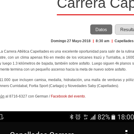
Carrera Cap
Datos
Result
Domingo 27 Mayo 2018
|
8:30 am
|
Capellades
 La Carrera Atlética Capellades es una excelente oportunidad para salir de la ru
astre, con un clima apenas frío en medio de los volcanes Irazú y Turrialba, a 1600
 y luego 1.3 kilómetros de bajada, también sobre asfalto. Luego siguen 4k planos s
lmente termina con un pequeño ascenso hacia la meta de nuevo sobre asfalto.
¢11.000 que incluyen camisa, medalla, hidratación, una malla de verduras y póli
nners Curridabat, Fortia Sport (Cartago) y Novedades Saby (Capellades).
ión
al 8716-6327 con German /
Facebook del evento
.