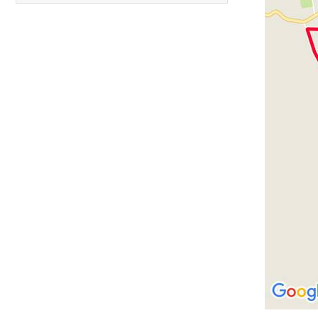
12.
Media Maratón Puntarenas 2026
13.
Christmas Run Everlast 2026
Carreras anteriores