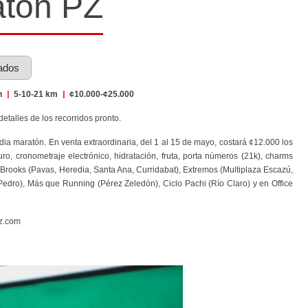
atón PZ
ados
n
|
5-10-21 km
|
¢10.000-¢25.000
etalles de los recorridos pronto.
edia maratón. En venta extraordinaria, del 1 al 15 de mayo, costará ¢12.000 los
, cronometraje electrónico, hidratación, fruta, porta números (21k), charms
 Brooks (Pavas, Heredia, Santa Ana, Curridabat), Extremos (Multiplaza Escazú,
 Pedro), Más que Running (Pérez Zeledón), Ciclo Pachi (Río Claro) y en Office
z.com