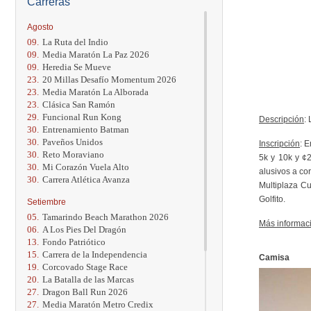
Carreras
Agosto
09.
La Ruta del Indio
09.
Media Maratón La Paz 2026
09.
Heredia Se Mueve
23.
20 Millas Desafío Momentum 2026
23.
Media Maratón La Alborada
23.
Clásica San Ramón
29.
Funcional Run Kong
Descripción
:
30.
Entrenamiento Batman
30.
Paveños Unidos
Inscripción
: 
30.
Reto Moraviano
5k y 10k y ¢2
30.
Mi Corazón Vuela Alto
alusivos a cor
30.
Carrera Atlética Avanza
Multiplaza Cu
Golfito.
Setiembre
05.
Tamarindo Beach Marathon 2026
Más informac
06.
A Los Pies Del Dragón
13.
Fondo Patriótico
15.
Carrera de la Independencia
Camisa
19.
Corcovado Stage Race
20.
La Batalla de las Marcas
27.
Dragon Ball Run 2026
27.
Media Maratón Metro Credix