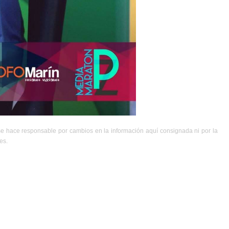
se hace responsable por cambios en la información aquí consignada ni por la
es.