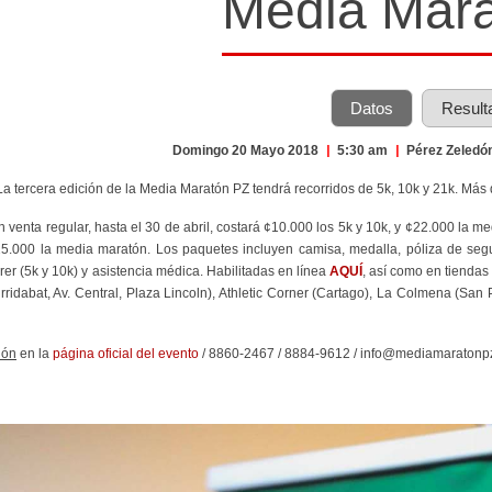
Media Mar
Datos
Result
Domingo 20 Mayo 2018
|
5:30 am
|
Pérez Zeledó
 La tercera edición de la Media Maratón PZ tendrá recorridos de 5k, 10k y 21k. Más d
En venta regular, hasta el 30 de abril, costará ¢10.000 los 5k y 10k, y ¢22.000 la m
5.000 la media maratón. Los paquetes incluyen camisa, medalla, póliza de seguro
rer (5k y 10k) y asistencia médica. Habilitadas en línea
AQUÍ
, así como en tiendas
rridabat, Av. Central, Plaza Lincoln), Athletic Corner (Cartago), La Colmena (San
ión
en la
página oficial del evento
/
8860-2467 / 8884-9612 /
info@mediamaratonp