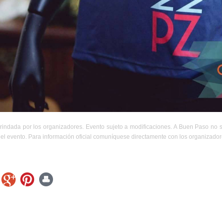
rindada por los organizadores. Evento sujeto a modificaciones. A Buen Paso no 
el evento. Para información oficial comuníquese directamente con los organizador