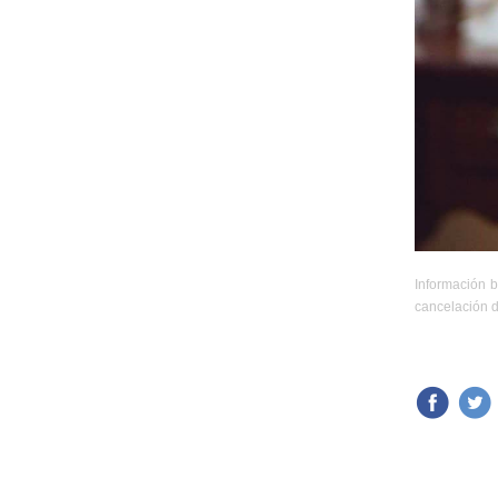
Información b
cancelación d