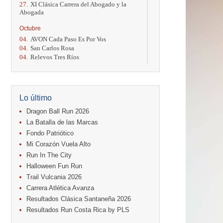
27.
XI Clásica Carrera del Abogado y la
Abogada
Octubre
04.
AVON Cada Paso Es Por Vos
04.
San Carlos Rosa
04.
Relevos Tres Ríos
04.
Kilómetros Rosa
11.
Run In The City
17.
Caribe Paradise Run
18.
Casa Turire Trail Run
Lo último
18.
Warriors Run Circuit
18.
Samsung Jacó Beach Half Marathon
Dragon Ball Run 2026
2026
La Batalla de las Marcas
25.
KRun by Under Armour
Fondo Patriótico
25.
Run Alajuela
Mi Corazón Vuela Alto
31.
Halloween Fun Run
Run In The City
Noviembre
Halloween Fun Run
08.
Lindora Run
Trail Vulcania 2026
15.
Entre Pan y Rosas
Carrera Atlética Avanza
Diciembre
Resultados Clásica Santaneña 2026
06.
Trail Vulcania 2026
Resultados Run Costa Rica by PLS
12.
Media Maratón Puntarenas 2026